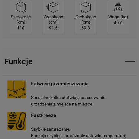
cookie dostępne są w naszej
Polityce
prywatności
.
Szerokość
Wysokość
Głębokość
Waga (kg)
(cm)
(cm)
(cm)
40.6
Klikając przycisk
„AKCEPTUJĘ
118
91.6
69.8
WSZYSTKIE PLIKI COOKIES"
, wyrażają
Państwo zgodę na instalację wszystkich
rodzajów plików cookie oraz na
udostępnianie Państwa danych
Funkcje
podmiotom trzecim w wyżej wymienionych
celach.
Łatwość przemieszczania
Klikając
„USTAWIENIA PLIKÓW COOKIES"
,
mogą Państwo samodzielnie zarządzać
Specjalne kółka ułatwiają przesuwanie
swoimi preferencjami.
urządzenia z miejsca na miejsce
Kliknięcie przycisku
„TYLKO NIEZBĘDNE"
FastFreeze
spowoduje zachowanie ustawień
domyślnych, co oznacza, że używane będą
Szybkie zamrażanie.
Funkcja szybkie zamrażanie ustawia temperaturę
wyłącznie techniczne pliki cookie,