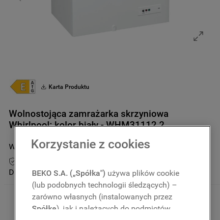
9
.
zamrażarka
10
.
suszarka
Karta Produktu
Wolnostojąca zamrażarka skrzyniowa
Whirlpool: kolor biały - WHM31112 2
Korzystanie z cookies
WHM31112 2
Przedłuż gwarancję do 5 lat
Dostępny tylko u partnerów
BEKO S.A. („Spółka")
używa plików cookie
(lub podobnych technologii śledzących) –
zarówno własnych (instalowanych przez
Spółkę
), jak i należących do podmiotów