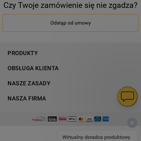
Czy Twoje zamówienie się nie zgadza?
Odstąp od umowy
PRODUKTY
Pranie
OBSŁUGA KLIENTA
Chłodnictwo
Wsparcie
Gotowanie
NASZE ZASADY
Napisz do nas
Zmywanie
Informacja o plikach cookies
Gwarancja
NASZA FIRMA
Dodatkowe produkty
Polityka prywatności
Znajdź serwis
Wyjątkowe kolekcje
Dostawa
Kodeks Postępowania
Instrukcje obsługi
Blog
Regulamin sklepu
Strategia podatkowa
Rozwiązywanie problemów
Promocje
Zwroty
Zdrowie i środowisko
Zamów naprawę
Wirtualny doradca produktowy
Warunki gwarancji
B2B Inwestycje