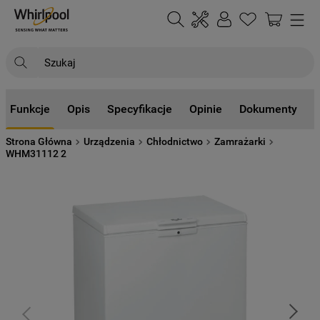
Szukaj
NAJCZĘŚCIEJ SZUKANE
Funkcje
Opis
Specyfikacje
Opinie
Dokumenty
1
.
klimatyzator
Strona Główna
Urządzenia
Chłodnictwo
Zamrażarki
2
.
lodówki
WHM31112 2
3
.
zmywarka
4
.
pralka
5
.
piekarnik
6
.
płyta indukcyjna
7
.
lodówka do zabudowy
8
.
kuchenka mikrofalowa