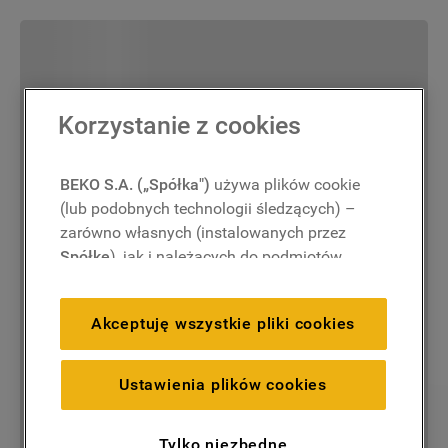
Korzystanie z cookies
BEKO S.A. („Spółka")
używa plików cookie
(lub podobnych technologii śledzących) –
zarówno własnych (instalowanych przez
Spółkę
), jak i należących do podmiotów
trzecich. Działania te mają na celu:
zapewnienie prawidłowego
Akceptuję wszystkie pliki cookies
funkcjonowania strony, poprawę komfortu
oraz personalizację przeglądania
(
techniczne pliki cookie
), cele statystyczne
Ustawienia plików cookies
i rozróżnianie użytkowników (
analityczne
pliki cookie
), a także wyświetlanie reklam
Tylko niezbędne