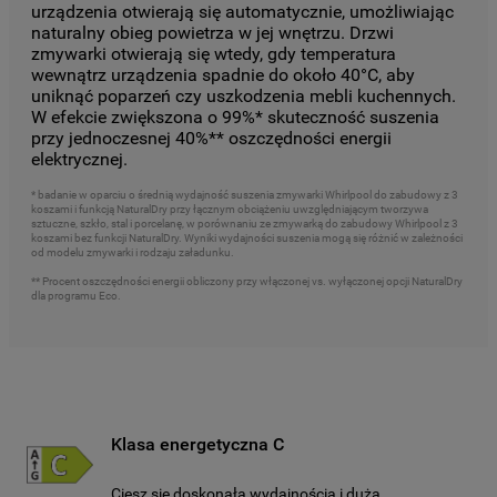
urządzenia otwierają się automatycznie, umożliwiając
naturalny obieg powietrza w jej wnętrzu. Drzwi
zmywarki otwierają się wtedy, gdy temperatura
wewnątrz urządzenia spadnie do około 40°C, aby
uniknąć poparzeń czy uszkodzenia mebli kuchennych.
W efekcie zwiększona o 99%* skuteczność suszenia
przy jednoczesnej 40%** oszczędności energii
elektrycznej.
* badanie w oparciu o średnią wydajność suszenia zmywarki Whirlpool do zabudowy z 3
koszami i funkcją NaturalDry przy łącznym obciążeniu uwzględniającym tworzywa
sztuczne, szkło, stal i porcelanę, w porównaniu ze zmywarką do zabudowy Whirlpool z 3
koszami bez funkcji NaturalDry. Wyniki wydajności suszenia mogą się różnić w zależności
od modelu zmywarki i rodzaju załadunku.
** Procent oszczędności energii obliczony przy włączonej vs. wyłączonej opcji NaturalDry
dla programu Eco.
Klasa energetyczna C
Ciesz się doskonałą wydajnością i dużą