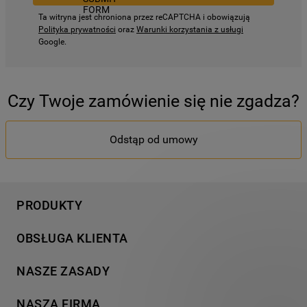
Ta witryna jest chroniona przez reCAPTCHA i obowiązują
Polityka prywatności
oraz
Warunki korzystania z usługi
Google.
Czy Twoje zamówienie się nie zgadza?
Odstąp od umowy
PRODUKTY
Pranie
OBSŁUGA KLIENTA
Chłodnictwo
Wsparcie
Gotowanie
NASZE ZASADY
Napisz do nas
Zmywanie
Informacja o plikach cookies
Gwarancja
NASZA FIRMA
Dodatkowe produkty