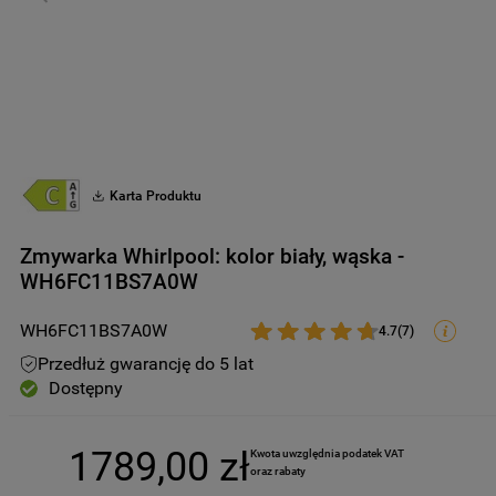
9
.
zamrażarka
10
.
suszarka
Karta Produktu
Zmywarka Whirlpool: kolor biały, wąska -
WH6FC11BS7A0W
WH6FC11BS7A0W
4.7
(
7
)
Przedłuż gwarancję do 5 lat
Dostępny
1789
,
00
zł
Kwota uwzględnia podatek VAT 
oraz rabaty