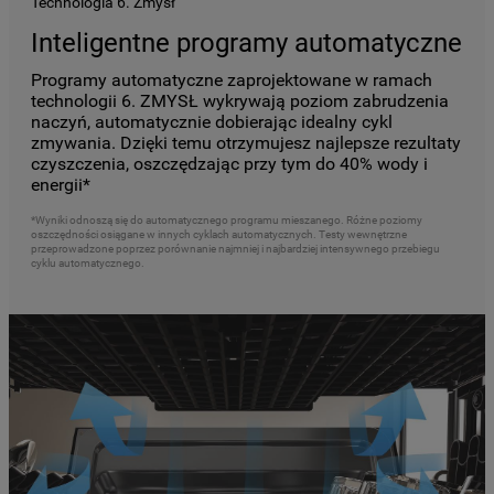
Technologia 6. Zmysł
Inteligentne programy automatyczne
Programy automatyczne zaprojektowane w ramach
technologii 6. ZMYSŁ wykrywają poziom zabrudzenia
naczyń, automatycznie dobierając idealny cykl
zmywania. Dzięki temu otrzymujesz najlepsze rezultaty
czyszczenia, oszczędzając przy tym do 40% wody i
energii*
*Wyniki odnoszą się do automatycznego programu mieszanego. Różne poziomy
oszczędności osiągane w innych cyklach automatycznych. Testy wewnętrzne
przeprowadzone poprzez porównanie najmniej i najbardziej intensywnego przebiegu
cyklu automatycznego.