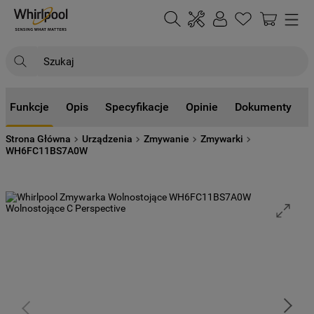
Szukaj
NAJCZĘŚCIEJ SZUKANE
Funkcje
Opis
Specyfikacje
Opinie
Dokumenty
1
.
klimatyzator
Strona Główna
Urządzenia
Zmywanie
Zmywarki
2
.
lodówki
WH6FC11BS7A0W
3
.
zmywarka
4
.
pralka
5
.
piekarnik
6
.
płyta indukcyjna
7
.
lodówka do zabudowy
8
.
kuchenka mikrofalowa