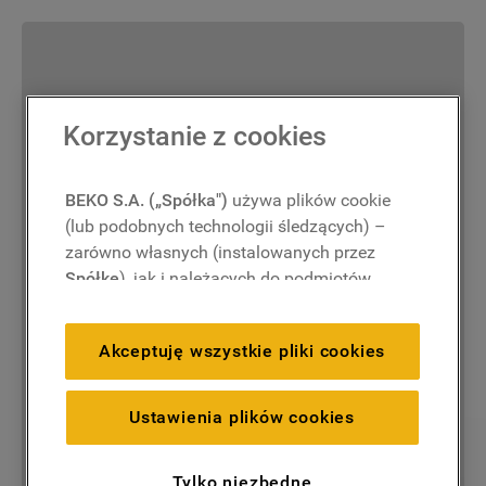
Korzystanie z cookies
BEKO S.A. („Spółka")
używa plików cookie
(lub podobnych technologii śledzących) –
zarówno własnych (instalowanych przez
Spółkę
), jak i należących do podmiotów
trzecich. Działania te mają na celu:
zapewnienie prawidłowego
Akceptuję wszystkie pliki cookies
funkcjonowania strony, poprawę komfortu
oraz personalizację przeglądania
(
techniczne pliki cookie
), cele statystyczne
Ustawienia plików cookies
i rozróżnianie użytkowników (
analityczne
pliki cookie
), a także wyświetlanie reklam
Tylko niezbędne