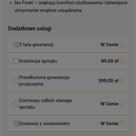
No Frost – większy komfort użytkowania i łatwiejsze 
prywatności
.
utrzymanie wnętrza urządzenia
Klikając przycisk
„AKCEPTUJĘ
WSZYSTKIE PLIKI COOKIES"
, wyrażają
Dodatkowe usługi
Państwo zgodę na instalację wszystkich
rodzajów plików cookie oraz na
2 lata gwarancji
W Cenie
udostępnianie Państwa danych
podmiotom trzecim w wyżej wymienionych
Instalacja sprzętu
89,00 zł
celach.
Przedłużona gwarancja
Klikając
„USTAWIENIA PLIKÓW COOKIES"
,
399,00 zł
producenta
mogą Państwo samodzielnie zarządzać
swoimi preferencjami.
Darmowy odbiór starego
W Cenie
Kliknięcie przycisku
„TYLKO NIEZBĘDNE"
sprzętu
spowoduje zachowanie ustawień
domyślnych, co oznacza, że używane będą
Dostawa z wniesieniem
W Cenie
wyłącznie techniczne pliki cookie,
niezbędne do działania strony.