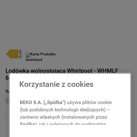
9
.
zamrażarka
10
.
suszarka
Karta Produktu
Lodówka wolnostojąca Whirlpool - WHMLF
6442 XP4E
Korzystanie z cookies
WHMLF 6442 XP4E
Przedłuż gwarancję do 5 lat
BEKO S.A. („Spółka")
używa plików cookie
Dostępny
(lub podobnych technologii śledzących) –
zarówno własnych (instalowanych przez
Spółkę
), jak i należących do podmiotów
2789
,
00
zł
Kwota uwzględnia podatek VAT 
oraz rabaty
trzecich. Działania te mają na celu: