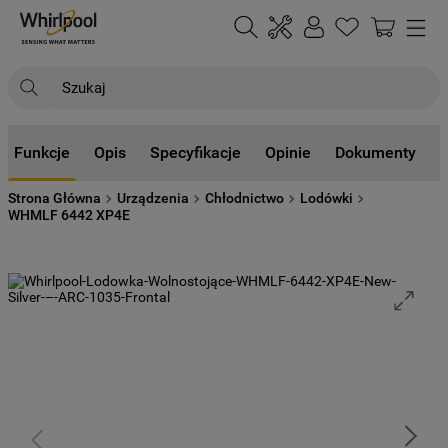
Szukaj
NAJCZĘŚCIEJ SZUKANE
Funkcje
Opis
Specyfikacje
Opinie
Dokumenty
1
.
klimatyzator
Strona Główna
Urządzenia
Chłodnictwo
Lodówki
2
.
lodówki
WHMLF 6442 XP4E
3
.
zmywarka
4
.
pralka
5
.
piekarnik
6
.
płyta indukcyjna
7
.
lodówka do zabudowy
8
.
kuchenka mikrofalowa