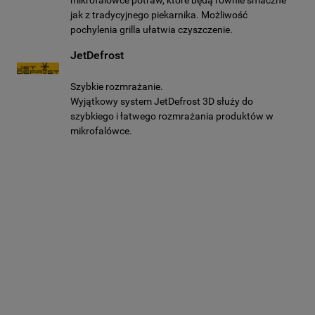
mikrofalówce potraw, które będą równie smaczne
jak z tradycyjnego piekarnika. Możliwość
pochylenia grilla ułatwia czyszczenie.
JetDefrost
Szybkie rozmrażanie.
Wyjątkowy system JetDefrost 3D służy do
szybkiego i łatwego rozmrażania produktów w
mikrofalówce.