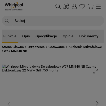
Szukaj
NAJCZĘŚCIEJ SZUKANE
Funkcje
Opis
Specyfikacje
Opinie
Dokumenty
1
.
klimatyzator
Strona Główna
Urządzenia
Gotowanie
Kuchenki Mikrofalowe
2
.
lodówki
W67 MN840 NB
3
.
zmywarka
4
.
pralka
5
.
piekarnik
6
.
płyta indukcyjna
7
.
lodówka do zabudowy
8
.
kuchenka mikrofalowa