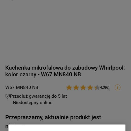
9
.
zamrażarka
10
.
suszarka
Kuchenka mikrofalowa do zabudowy Whirlpool:
kolor czarny - W67 MN840 NB
W67 MN840 NB
4.3
(
6
)
Przedłuż gwarancję do 5 lat
Niedostępny online
Przepraszamy, aktualnie produkt jest
niedostępny.