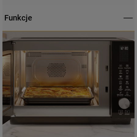
mogą Państwo samodzielnie zarządzać
swoimi preferencjami.
Funkcje
Kliknięcie przycisku
„TYLKO NIEZBĘDNE"
spowoduje zachowanie ustawień
domyślnych, co oznacza, że używane będą
wyłącznie techniczne pliki cookie,
niezbędne do działania strony.