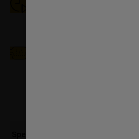
Wyjątkowa prędkość podgrzewania.
Funkcja JetStart przez 30 sekund nagrzewa wnętrze k
maksimum, zapewniając idealną temperaturę do podgr
zawartością wody, takich jak zupy lub napoje.
Gotowanie na parze
Zdrowe potrawy gotowane na parze - kiedy tylko chces
Program Steam umożliwia przyrządzenie zdrowych, s
jednego przycisku.
Specyfikacje