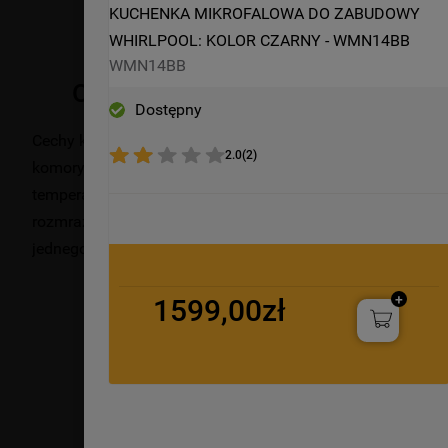
KUCHENKA MIKROFALOWA DO ZABUDOWY 
WHIRLPOOL: KOLOR CZARNY - WMN14BB
WMN14BB
Opis produktu
Dostępny
Cechy kuchenki mikrofalowej do zabudowy Whirlpool: kolo
2.0
(
2
)
komory. Wyjątkowa technologia 6-ty Zmysł, która podczas
temperaturę i zużycie energii. Funkcja Jet Defrost zapewn
rozmrażanie. Funkcja gotowania na parze zapewnia zdrowe, 
jednego przycisku.
1599,00zł