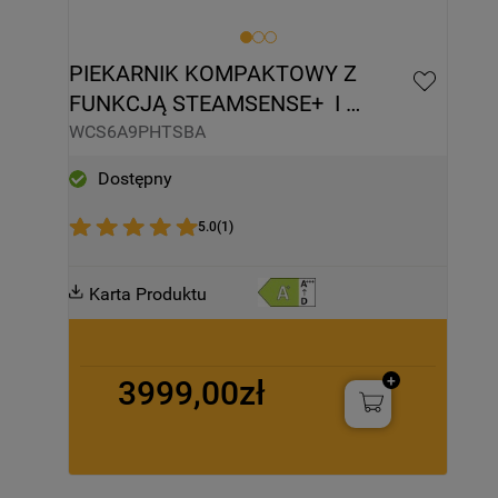
PIEKARNIK KOMPAKTOWY Z 
FUNKCJĄ STEAMSENSE+  I 
TERMOSONDĄ WHIRLPOOL  
WCS6A9PHTSBA
WCS6A9PHTSBA
Dostępny
5.0
(
1
)
Karta Produktu
3999,00zł