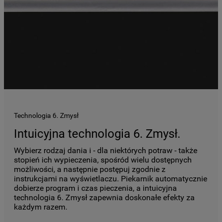
podmiotom trzecim w wyżej wymienionych
celach.
Klikając
„USTAWIENIA PLIKÓW COOKIES"
,
mogą Państwo samodzielnie zarządzać
swoimi preferencjami.
Kliknięcie przycisku
„TYLKO NIEZBĘDNE"
spowoduje zachowanie ustawień
domyślnych, co oznacza, że używane będą
Technologia 6. Zmysł
wyłącznie techniczne pliki cookie,
Intuicyjna technologia 6. Zmysł.
niezbędne do działania strony.
Wybierz rodzaj dania i - dla niektórych potraw - także
stopień ich wypieczenia, spośród wielu dostępnych
możliwości, a następnie postępuj zgodnie z
instrukcjami na wyświetlaczu. Piekarnik automatycznie
dobierze program i czas pieczenia, a intuicyjna
technologia 6. Zmysł zapewnia doskonałe efekty za
każdym razem.