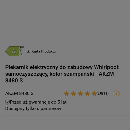
9
.
zamrażarka
10
.
suszarka
Karta Produktu
Piekarnik elektryczny do zabudowy Whirlpool:
samoczyszczący, kolor szampański - AKZM
8480 S
AKZM 8480 S
5.0
(
11
)
Przedłuż gwarancję do 5 lat
Dostępny tylko u partnerów