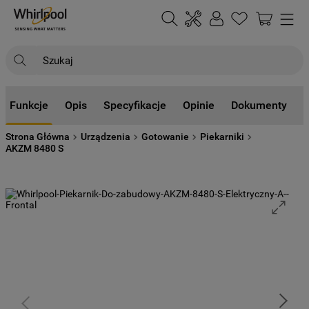
Szukaj
NAJCZĘŚCIEJ SZUKANE
Funkcje
Opis
Specyfikacje
Opinie
Dokumenty
1
.
klimatyzator
Strona Główna
Urządzenia
Gotowanie
Piekarniki
2
.
lodówki
AKZM 8480 S
3
.
zmywarka
4
.
pralka
5
.
piekarnik
6
.
płyta indukcyjna
7
.
lodówka do zabudowy
8
.
kuchenka mikrofalowa