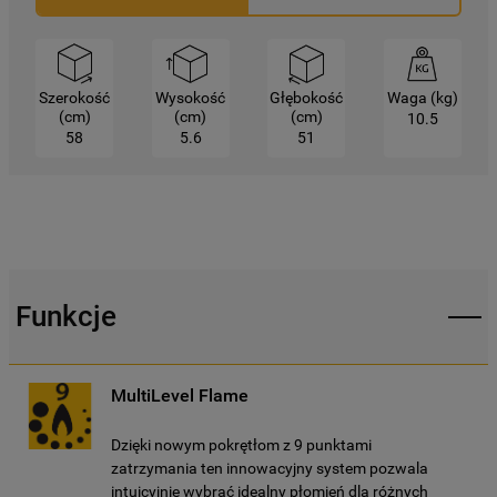
Kliknięcie przycisku
„TYLKO NIEZBĘDNE"
spowoduje zachowanie ustawień
domyślnych, co oznacza, że używane będą
wyłącznie techniczne pliki cookie,
Szerokość
Wysokość
Głębokość
Waga (kg)
niezbędne do działania strony.
(cm)
(cm)
(cm)
10.5
58
5.6
51
Funkcje
MultiLevel Flame
Dzięki nowym pokrętłom z 9 punktami
zatrzymania ten innowacyjny system pozwala
intuicyjnie wybrać idealny płomień dla różnych