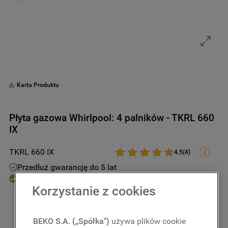
9
.
zamrażarka
10
.
suszarka
Karta Produktu
Płyta gazowa Whirlpool: 4 palników - TKRL 660
IX
TKRL 660 IX
4.5
(
4
)
Przedłuż gwarancję do 5 lat
Dostępny
Korzystanie z cookies
729
,
00
zł
Kwota uwzględnia podatek VAT 
oraz rabaty
BEKO S.A. („Spółka")
używa plików cookie