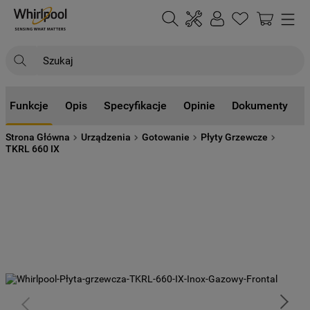
Szukaj
NAJCZĘŚCIEJ SZUKANE
Funkcje
Opis
Specyfikacje
Opinie
Dokumenty
1
.
klimatyzator
Strona Główna
Urządzenia
Gotowanie
Płyty Grzewcze
2
.
lodówki
TKRL 660 IX
3
.
zmywarka
4
.
pralka
5
.
piekarnik
6
.
płyta indukcyjna
7
.
lodówka do zabudowy
8
.
kuchenka mikrofalowa