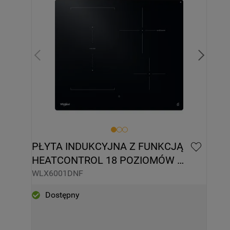
PŁYTA INDUKCYJNA Z FUNKCJĄ 
HEATCONTROL 18 POZIOMÓW 
MOCY WHIRLPOOL WLX6001DNF
WLX6001DNF
Dostępny