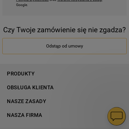
Google.
Czy Twoje zamówienie się nie zgadza?
Odstąp od umowy
PRODUKTY
Pranie
OBSŁUGA KLIENTA
Chłodnictwo
Wsparcie
Gotowanie
NASZE ZASADY
Napisz do nas
Zmywanie
Informacja o plikach cookies
Gwarancja
NASZA FIRMA
Dodatkowe produkty
Polityka prywatności
Znajdź serwis
Wyjątkowe kolekcje
Dostawa
Kodeks Postępowania