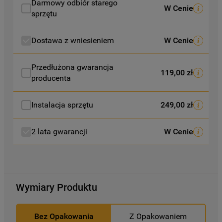
Darmowy odbiór starego
W Cenie
Polityce Cookies
. Informacje na temat
sprzętu
przetwarzania danych osobowych
zbieranych za pośrednictwem plików
Dostawa z wniesieniem
W Cenie
cookie dostępne są w naszej
Polityce
prywatności
.
Przedłużona gwarancja
119,00 zł
producenta
Klikając przycisk
„AKCEPTUJĘ
WSZYSTKIE PLIKI COOKIES"
, wyrażają
Państwo zgodę na instalację wszystkich
Instalacja sprzętu
249,00 zł
rodzajów plików cookie oraz na
udostępnianie Państwa danych
2 lata gwarancji
W Cenie
podmiotom trzecim w wyżej wymienionych
celach.
Klikając
„USTAWIENIA PLIKÓW COOKIES"
,
Wymiary Produktu
mogą Państwo samodzielnie zarządzać
swoimi preferencjami.
Bez Opakowania
Z Opakowaniem