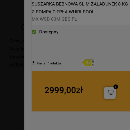
SUSZARKA BĘBNOWA SLIM ZAŁADUNEK 8 KG  
Z POMPĄ CIEPŁA WHIRLPOOL 
MX WSD 83M GBS PL
MXWSD83MGBSPL
Opis produktu
Dostępny
Cechy wolnostojącej suszarki bębnowej Whirlpool: przestr
Wyjątkowa technologia 6-ty Zmysł stale monitoruje pozio
Twoje ubrania i zapewniając perfekcyjne rezultaty. Techn
Karta Produktu
podgrzewa powietrze w urządzeniu, znacząco ograniczając 
2999,00zł