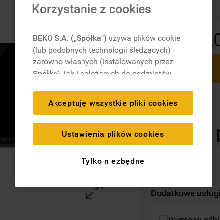
Korzystanie z cookies
2
BEKO S.A. („Spółka")
używa plików cookie
(lub podobnych technologii śledzących) –
zarówno własnych (instalowanych przez
Spółkę
), jak i należących do podmiotów
trzecich. Działania te mają na celu:
zapewnienie prawidłowego
Akceptuję wszystkie pliki cookies
funkcjonowania strony, poprawę komfortu
oraz personalizację przeglądania
(
techniczne pliki cookie
), cele statystyczne
Ustawienia plików cookies
i rozróżnianie użytkowników (
analityczne
pliki cookie
), a także wyświetlanie reklam
Tylko niezbędne
dostosowanych do zainteresowań
użytkownika – również w serwisach
zewnętrznych i na platformach
Dodatkowe usług
społecznościowych (
marketingowe i
profilujące pliki cookie
).
Darmowy odbió