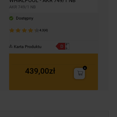
WHIRLPOOL - AKR 749/1 NB
AKR 749/1 NB
Dostępny
4.3
(
4
)
Karta Produktu
439,00zł