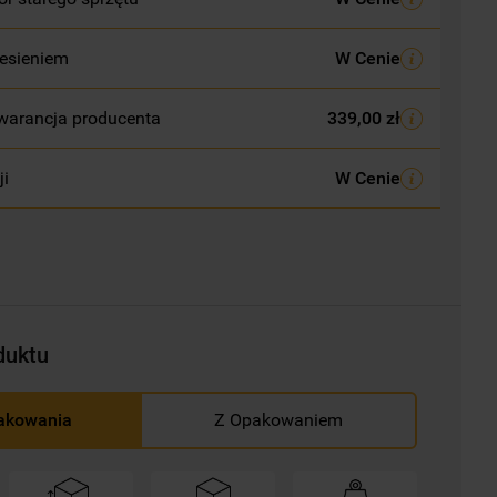
esieniem
W Cenie
warancja producenta
339,00 zł
ji
W Cenie
duktu
akowania
Z Opakowaniem