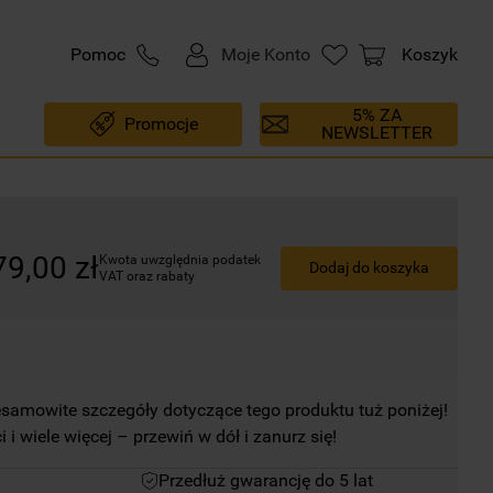
Pomoc
Moje Konto
Koszyk
5% ZA
Promocje
NEWSLETTER
79
,
00
zł
Kwota uwzględnia podatek 
Dodaj do koszyka
VAT oraz rabaty
esamowite szczegóły dotyczące tego produktu tuż poniżej!
i i wiele więcej – przewiń w dół i zanurz się!
Przedłuż gwarancję do 5 lat