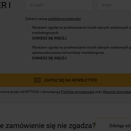
R I
Zobacz naszą
politykę prywatności
Wyrażam zgodę na przetwarzanie moich danych osobowych w c
marketingowych.
DOWIEDZ SIĘ WIĘCEJ
Wyrażam zgodę na przetwarzanie moich danych osobowych prze
spersonalizowane komunikaty marketingowe.
DOWIEDZ SIĘ WIĘCEJ
ZAPISZ SIĘ NA NEWSLETTER
hroniona przez reCAPTCHA i obowiązują
Polityka prywatności
oraz
Warunki korzystan
e zamówienie się nie zgadza?
Odstąp o