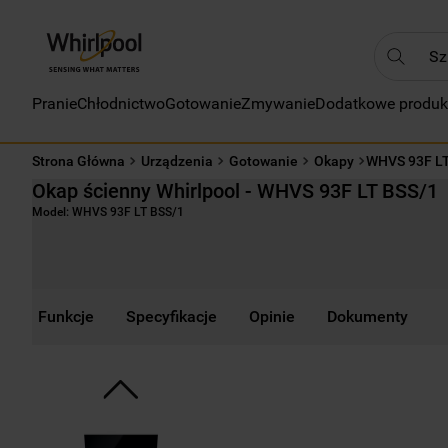
Szukaj
Pranie
Chłodnictwo
Gotowanie
Zmywanie
Dodatkowe produk
NAJC
1
.
Strona Główna
Urządzenia
Gotowanie
Okapy
WHVS 93F L
2
.
Okap ścienny Whirlpool - WHVS 93F LT BSS/1
3
.
Model:
WHVS 93F LT BSS/1
4
.
5
.
6
.
Funkcje
Specyfikacje
Opinie
Dokumenty
7
.
8
.
9
.
10
.