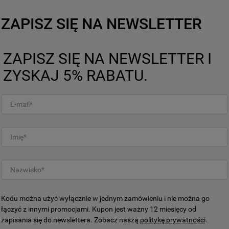
gdy długotrwały hałas okapu
najprostszą i najwygo
ZAPISZ SIĘ NA NEWSLETTER
ZAPISZ SIĘ NA NEWSLETTER I
więcej
ZYSKAJ 5% RABATU.
czeństwa
Kodu można użyć wyłącznie w jednym zamówieniu i nie można go
łączyć z innymi promocjami. Kupon jest ważny 12 miesięcy od
zapisania się do newslettera. Zobacz naszą
politykę prywatności
.