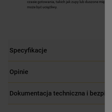
czasie gotowania, takich jak zupy lub duszone mięsa, 
może być uciążliwy.
Specyfikacje
Opinie
Dokumentacja techniczna i bezpie