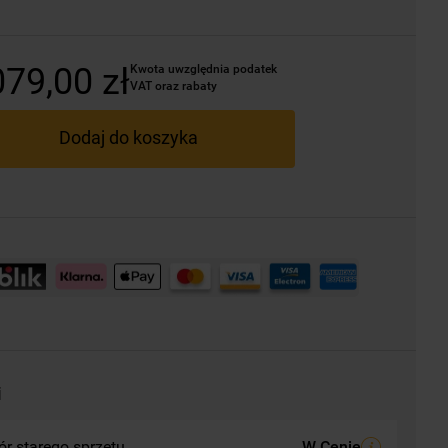
079
,
00
zł
Kwota uwzględnia podatek 
VAT oraz rabaty
Dodaj do koszyka
i
r starego sprzętu
W Cenie