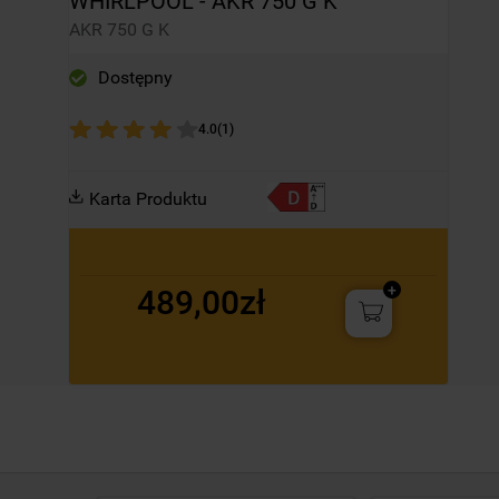
WHIRLPOOL - AKR 750 G K
AKR 750 G K
Dostępny
4.0
(
1
)
Karta Produktu
489,00zł