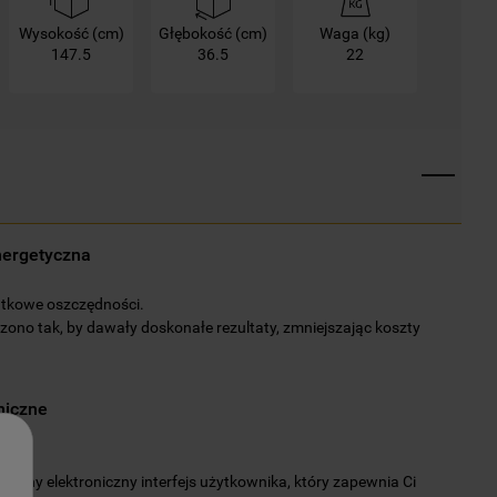
Wysokość (cm)
Głębokość (cm)
Waga (kg)
147.5
36.5
22
nergetyczna
ątkowe oszczędności.
zono tak, by dawały doskonałe rezultaty, zmniejszając koszty
niczne
icyjny elektroniczny interfejs użytkownika, który zapewnia Ci