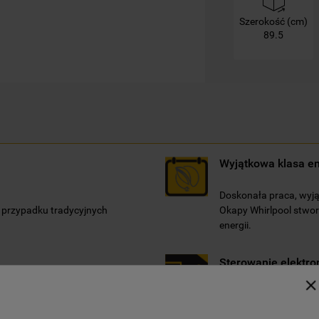
swoimi preferencjami.
Szerokość (cm)
89.5
Kliknięcie przycisku
„TYLKO NIEZBĘDNE"
spowoduje zachowanie ustawień
domyślnych, co oznacza, że używane będą
wyłącznie techniczne pliki cookie,
niezbędne do działania strony.
Wyjątkowa klasa e
.
Doskonała praca, wyj
w przypadku tradycyjnych
Okapy Whirlpool stwor
energii.
Sterowanie elektro
jątkowo cichej pracy i
Łatwe sterowanie.
ę w przypadku dań o długim
Okap Whirlpool ma intu