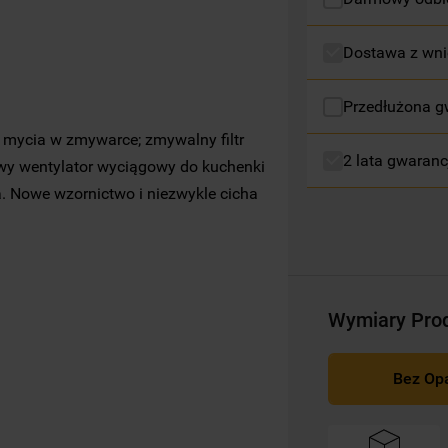
Więcej informacji o tym, jak
Spółka
Dostawa z wni
korzysta z plików cookie oraz jak zmienić
preferencje, znajdą Państwo w naszej
Przedłużona g
Polityce Cookies
. Informacje na temat
przetwarzania danych osobowych
 mycia w zmywarce; zmywalny filtr
zbieranych za pośrednictwem plików
2 lata gwaranc
owy wentylator wyciągowy do kuchenki
cookie dostępne są w naszej
Polityce
. Nowe wzornictwo i niezwykle cicha
prywatności
.
Klikając przycisk
„AKCEPTUJĘ WSZYSTKIE
PLIKI COOKIES"
, wyrażają Państwo zgodę
na instalację wszystkich rodzajów plików
Wymiary Pro
cookie oraz na udostępnianie Państwa
danych podmiotom trzecim w wyżej
wymienionych celach.
Bez Op
Klikając
„USTAWIENIA PLIKÓW COOKIES"
,
mogą Państwo samodzielnie zarządzać