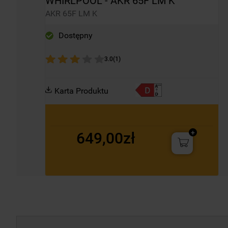
WHIRLPOOL - AKR 65F LM K
AKR 65F LM K
Dostępny
3.0
(
1
)
Karta Produktu
649,00zł