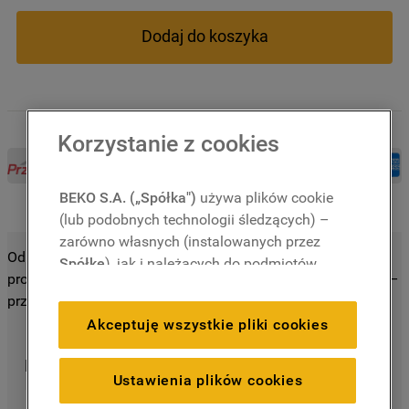
Dodaj do koszyka
Korzystanie z cookies
BEKO S.A. („Spółka")
używa plików cookie
(lub podobnych technologii śledzących) –
zarówno własnych (instalowanych przez
Odblokuj wszystkie niesamowite szczegóły dotyczące tego
Spółkę
), jak i należących do podmiotów
produktu tuż poniżej! Odkryj funkcje, korzyści i wiele więcej –
trzecich. Działania te mają na celu:
przewiń w dół i zanurz się!
zapewnienie prawidłowego
Akceptuję wszystkie pliki cookies
funkcjonowania strony, poprawę komfortu
oraz personalizację przeglądania
Dodatkowe usługi
(
techniczne pliki cookie
), cele statystyczne
Ustawienia plików cookies
i rozróżnianie użytkowników (
analityczne