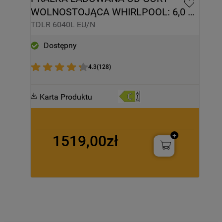
WOLNOSTOJĄCA WHIRLPOOL: 6,0 
KG - TDLR 6040L EU/N
TDLR 6040L EU/N
Dostępny
4.3
(
128
)
Karta Produktu
1519,00zł