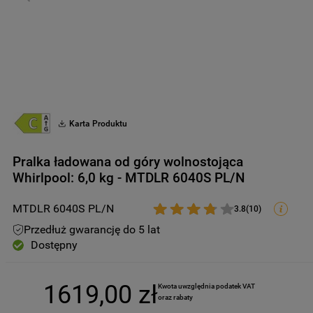
9
.
suszarka
10
.
zamrażarka
Karta Produktu
Pralka ładowana od góry wolnostojąca
Whirlpool: 6,0 kg - MTDLR 6040S PL/N
MTDLR 6040S PL/N
3.8
(
10
)
Przedłuż gwarancję do 5 lat
Dostępny
1619
,
00
zł
Kwota uwzględnia podatek VAT 
oraz rabaty