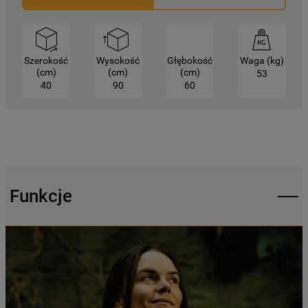
rodzajów plików cookie oraz na
udostępnianie Państwa danych
podmiotom trzecim w wyżej wymienionych
celach.
Szerokość
Wysokość
Głębokość
Waga (kg)
(cm)
(cm)
(cm)
53
40
90
60
Klikając
„USTAWIENIA PLIKÓW COOKIES"
,
mogą Państwo samodzielnie zarządzać
swoimi preferencjami.
Kliknięcie przycisku
„TYLKO NIEZBĘDNE"
spowoduje zachowanie ustawień
Funkcje
domyślnych, co oznacza, że używane będą
wyłącznie techniczne pliki cookie,
niezbędne do działania strony.