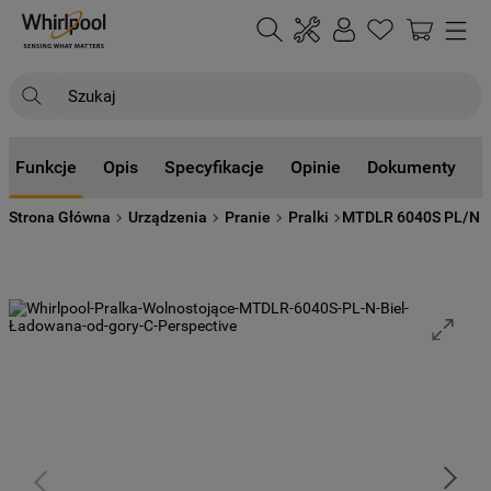
Szukaj
NAJCZĘŚCIEJ SZUKANE
Funkcje
Opis
Specyfikacje
Opinie
Dokumenty
1
.
klimatyzator
Strona Główna
Urządzenia
Pranie
Pralki
MTDLR 6040S PL/N
2
.
lodówki
3
.
zmywarka
4
.
pralka
5
.
piekarnik
6
.
płyta indukcyjna
7
.
lodówka do zabudowy
8
.
kuchenka mikrofalowa