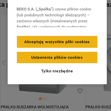
 podobnych produktów, które są tera
BEKO S.A. („Spółka")
używa plików cookie
(lub podobnych technologii śledzących) –
Niedostępny onlin
zarówno własnych (instalowanych przez
Spółkę
), jak i należących do podmiotów
Przepraszamy, akt
trzecich. Działania te mają na celu:
zapewnienie prawidłowego
Akceptuję wszystkie pliki cookies
funkcjonowania strony, poprawę komfortu
oraz personalizację przeglądania
(
techniczne pliki cookie
), cele statystyczne
Ustawienia plików cookies
Dodatkowe usług
i rozróżnianie użytkowników (
analityczne
pliki cookie
), a także wyświetlanie reklam
Tylko niezbędne
Darmowy odbió
dostosowanych do zainteresowań
użytkownika – również w serwisach
Dostawa z wni
zewnętrznych i na platformach
społecznościowych (
marketingowe i
profilujące pliki cookie
).
Przedłużona g
PRALKO-SUSZARKA WOLNOSTOJĄCA 
PRALKO-SUS
Więcej informacji o tym, jak
Spółka