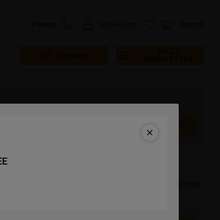
Pomoc
Moje Konto
Koszyk
5% ZA
Promocje
NEWSLETTER
Karta Produktu
ZOBACZ INNE PRODUKTY
EE
esamowite szczegóły dotyczące tego produktu tuż poniżej!
i i wiele więcej – przewiń w dół i zanurz się!