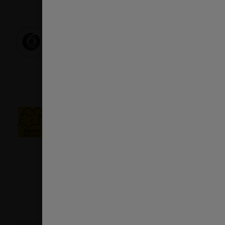
Technologia 6-ty Zmysł
Idealna ochrona tkanin.
Unikalna technologia suszenia 6-ty Zmysł firmy Whirlpoo
delikatnie suszone łagodnym strumieniem powietrza, c
ochronę.
Odświeżanie parą
Ten program skutecznie usuwa nieprzyjemne zapachy i 