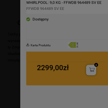
WHIRLPOOL: 9,0 KG - FFWDB 964489 SV EE
FFWDB 964489 SV EE
Dostępny
Opis produktu
Cechy pralko-suszarki wolnostojącej Whirlpool: kolor bia
wynosząca 11,0 kg. Przestronna pojemność suszarki wynos
Karta Produktu
ty Zmysł stale monitorująca poziom wilgoci wewnątrz bębn
idealne rezultaty prania i suszenia. Szybkie i skuteczne w
minutę.
2299,00zł