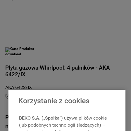
9
.
zamrażarka
10
.
suszarka
Karta Produktu
Płyta gazowa Whirlpool: 4 palników - AKA
6422/IX
AKA 6422/IX
Przedłuż gwarancję do 5 lat
Korzystanie z cookies
Niedostępny online
Przepraszamy, aktualnie produkt jest
BEKO S.A. („Spółka")
używa plików cookie
(lub podobnych technologii śledzących) –
niedostępny.