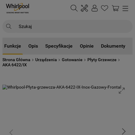
Szukaj
NAJCZĘŚCIEJ SZUKANE
Funkcje
Opis
Specyfikacje
Opinie
Dokumenty
1
.
klimatyzator
Strona Główna
Urządzenia
Gotowanie
Płyty Grzewcze
2
.
lodówki
AKA 6422/IX
3
.
zmywarka
4
.
pralka
5
.
piekarnik
6
.
płyta indukcyjna
7
.
lodówka do zabudowy
8
.
kuchenka mikrofalowa