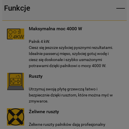
domyślnych, co oznacza, że używane będą
Funkcje
wyłącznie techniczne pliki cookie,
niezbędne do działania strony.
Maksymalna moc 4000 W
Palnik 4 kW.
Ciesz się jeszcze szybciej pysznymi rezultatami.
Idealnie passeruj mięso, szybciej gotuj wodę i
ciesz się doskonale i szybko usmażonymi
potrawami dzięki palnikowi o mocy 4000 W.
Ruszty
Utrzymuj swoją płytę grzewczą łatwo i
bezpiecznie dzięki rusztom, które można myć w
zmywarce.
Żeliwne ruszty
Żeliwne ruszty palników dają profesjonalny