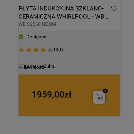
PŁYTA INDUKCYJNA SZKLANO-
CERAMICZNA WHIRLPOOL - WB 
S2560 NE BM
WB S2560 NE BM
Dostępny
4.0
(
1
)
Karta Produktu
1959,00zł