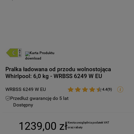
9
.
zamrażarka
10
.
suszarka
Karta Produktu
Pralka ładowana od przodu wolnostojąca
Whirlpool: 6,0 kg - WRBSS 6249 W EU
WRBSS 6249 W EU
4.4
(
9
)
Przedłuż gwarancję do 5 lat
Dostępny
1239
,
00
zł
Kwota uwzględnia podatek VAT 
oraz rabaty