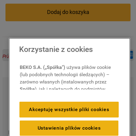
Dodaj do koszyka
Korzystanie z cookies
BEKO S.A. („Spółka")
używa plików cookie
(lub podobnych technologii śledzących) –
Głębokość około 43 cm (niecałe 87 cm z otwartymi 
zarówno własnych (instalowanych przez
drzwiami)
Spółkę
), jak i należących do podmiotów
trzecich. Działania te mają na celu:
Cichy, trwały i nowoczesny silnik inwerterowy
zapewnienie prawidłowego
Zabezpieczenie przed przypadkowym włączeniem 
Akceptuję wszystkie pliki cookies
funkcjonowania strony, poprawę komfortu
przez dzieci
oraz personalizację przeglądania
(
techniczne pliki cookie
), cele statystyczne
Ustawienia plików cookies
Dodatkowe usługi
i rozróżnianie użytkowników (
analityczne