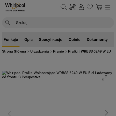
Szukaj
NAJCZĘŚCIEJ SZUKANE
Funkcje
Opis
Specyfikacje
Opinie
Dokumenty
1
.
klimatyzator
Strona Główna
Urządzenia
Pranie
Pralki
WRBSS 6249 W EU
2
.
lodówki
3
.
zmywarka
4
.
pralka
5
.
piekarnik
6
.
płyta indukcyjna
7
.
lodówka do zabudowy
8
.
kuchenka mikrofalowa