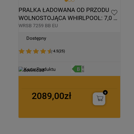
PRALKA ŁADOWANA OD PRZODU 
WOLNOSTOJĄCA WHIRLPOOL: 7,0 
KG - WRSB 7259 BB EU
WRSB 7259 BB EU
Dostępny
4.5
(
25
)
Karta Produktu
2089,00zł