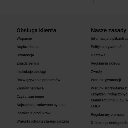
Obsługa klienta
Nasze zasady
Wsparcie
Informacja o plikach c
Napisz do nas
Polityka prywatności
Gwarancja
Dostawa
Znajdź serwis
Regulamin sklepu
Instrukcje obsługi
Zwroty
Rozwiązywanie problemów
Warunki gwarancji
Zamów naprawę
Warunki Korzystania z
Urządzeń Podłączonych
Części zamienne
Manufacturing S.R.L. w
Najczęściej zadawane pytania
EMEA
Instalacja produktów
Regulaminy promocji
Warunki odbioru starego sprzętu
Deklaracja dostępnośc