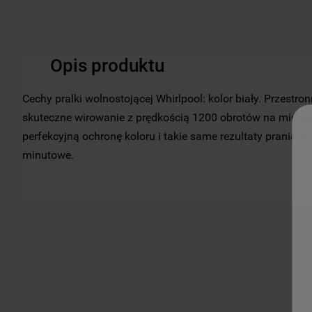
Opis produktu
Cechy pralki wolnostojącej Whirlpool: kolor biały. Przestro
skuteczne wirowanie z prędkością 1200 obrotów na minutę
perfekcyjną ochronę koloru i takie same rezultaty prania w 
minutowe.