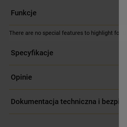
Funkcje
There are no special features to highlight for t
Specyfikacje
Opinie
Dokumentacja techniczna i bezpie