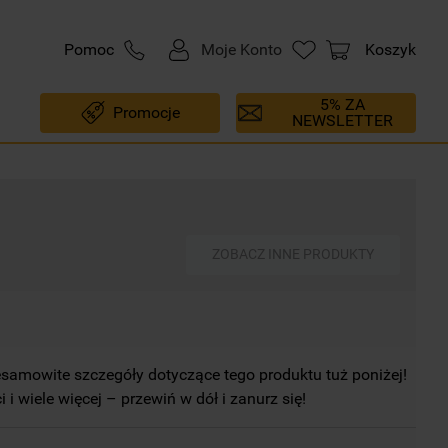
Pomoc
Moje Konto
Koszyk
5% ZA
Promocje
NEWSLETTER
ZOBACZ INNE PRODUKTY
esamowite szczegóły dotyczące tego produktu tuż poniżej!
i i wiele więcej – przewiń w dół i zanurz się!