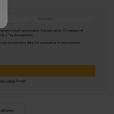
ączyć z innymi promocjami. Kod jest ważny 12 miesięcy od
Pola z * są obowiązkowe.
celu umożliwienia Beko S.A. przesyłania mi komunikatów
ia z usługi
Google.
d umowy