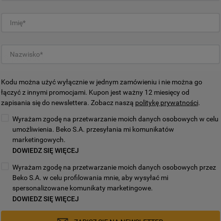
wyłącznie techniczne pliki cookie,
niezbędne do działania strony.
his product
Kodu można użyć wyłącznie w jednym zamówieniu i nie można go
łączyć z innymi promocjami. Kupon jest ważny 12 miesięcy od
zapisania się do newslettera. Zobacz naszą
politykę prywatności
.
Wyrażam zgodę na przetwarzanie moich danych osobowych w celu
umożliwienia. Beko S.A. przesyłania mi komunikatów
marketingowych.
DOWIEDZ SIĘ WIĘCEJ
Wyrażam zgodę na przetwarzanie moich danych osobowych przez
czeństwa
Beko S.A. w celu profilowania mnie, aby wysyłać mi
spersonalizowane komunikaty marketingowe.
DOWIEDZ SIĘ WIĘCEJ