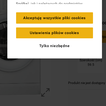
Spółkę
), jak i należących do podmiotów
trzecich. Działania te mają na celu:
zapewnienie prawidłowego
Akceptuję wszystkie pliki cookies
funkcjonowania strony, poprawę komfortu
Wymiary Pro
oraz personalizację przeglądania
(
techniczne pliki cookie
), cele statystyczne
Ustawienia plików cookies
Bez Op
i rozróżnianie użytkowników (
analityczne
pliki cookie
), a także wyświetlanie reklam
Tylko niezbędne
dostosowanych do zainteresowań
użytkownika – również w serwisach
Szerokość (cm)
zewnętrznych i na platformach
59.5
społecznościowych (
marketingowe i
profilujące pliki cookie
).
Produkt nie jest dostępny
Więcej informacji o tym, jak
Spółka
korzysta z plików cookie oraz jak zmienić
preferencje, znajdą Państwo w naszej
Polityce Cookies
. Informacje na temat
przetwarzania danych osobowych