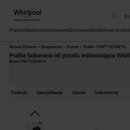
Szukaj
Pranie
Chłodnictwo
Gotowanie
Zmywanie
Dodatkowe produk
NAJC
1
.
Strona Główna
Urządzenia
Pranie
Pralki
FWF71253W PL
2
.
Pralka ładowana od przodu wolnostojąca Whir
3
.
Model:
FWF71253W PL
4
.
5
.
6
.
Funkcje
Specyfikacje
Opinie
Dokumenty
7
.
8
.
9
.
10
.