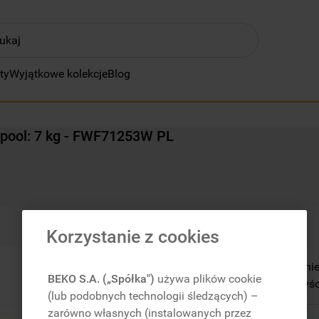
ty
ZĘŚCIEJ SZUKANE
Wyjątkowe kolekcje
Blog
klimatyzator
lodówki
lpool: 7 kg - FWF71253W PL
zmywarka
pralka
piekarnik
płyta indukcyjna
Korzystanie z cookies
lodówka do zabudowy
Odblokuj wszystkie ni
kuchenka mikrofalowa
BEKO S.A. („Spółka")
używa plików cookie
Odkryj funkcje, korzyśc
suszarka
(lub podobnych technologii śledzących) –
zarówno własnych (instalowanych przez
zamrażarka