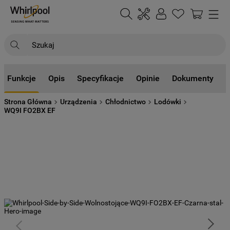
Szukaj
NAJCZĘŚCIEJ SZUKANE
Funkcje
Opis
Specyfikacje
Opinie
Dokumenty
1
.
klimatyzator
Strona Główna
Urządzenia
Chłodnictwo
Lodówki
2
.
lodówki
WQ9I FO2BX EF
3
.
zmywarka
4
.
pralka
5
.
piekarnik
6
.
płyta indukcyjna
7
.
lodówka do zabudowy
8
.
kuchenka mikrofalowa