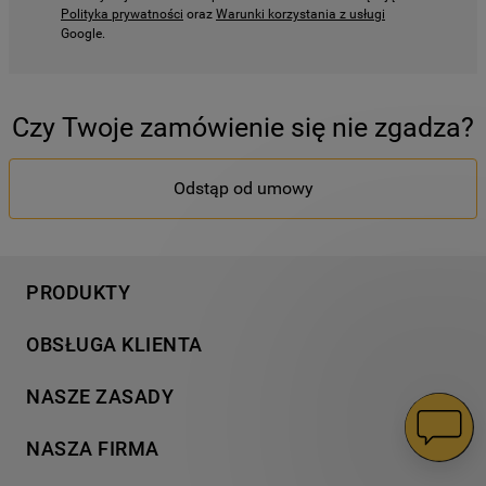
Polityka prywatności
oraz
Warunki korzystania z usługi
Google.
Czy Twoje zamówienie się nie zgadza?
Odstąp od umowy
PRODUKTY
Pranie
OBSŁUGA KLIENTA
Chłodnictwo
Wsparcie
Gotowanie
NASZE ZASADY
Napisz do nas
Zmywanie
Informacja o plikach cookies
Gwarancja
NASZA FIRMA
Dodatkowe produkty
Polityka prywatności
Znajdź serwis
Wyjątkowe kolekcje