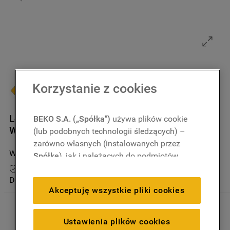
9
.
zamrażarka
10
.
suszarka
Korzystanie z cookies
Karta Produktu
Lodówka amerykańska side-by-side Whirlpool -
BEKO S.A. („Spółka")
używa plików cookie
WQ9I FO2BX EF
(lub podobnych technologii śledzących) –
zarówno własnych (instalowanych przez
WQ9I FO2BX EF
3.0
(
2
)
Spółkę
), jak i należących do podmiotów
trzecich. Działania te mają na celu:
Przedłuż gwarancję do 5 lat
Dostępny tylko u partnerów
zapewnienie prawidłowego
Akceptuję wszystkie pliki cookies
funkcjonowania strony, poprawę komfortu
oraz personalizację przeglądania
(
techniczne pliki cookie
), cele statystyczne
Ustawienia plików cookies
i rozróżnianie użytkowników (
analityczne