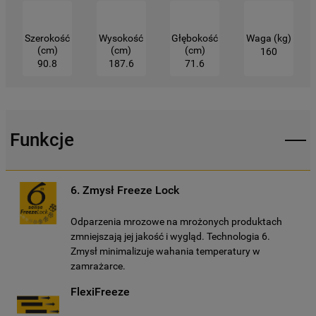
Państwo zgodę na instalację wszystkich
rodzajów plików cookie oraz na
Szerokość
Wysokość
Głębokość
Waga (kg)
udostępnianie Państwa danych
(cm)
(cm)
(cm)
160
podmiotom trzecim w wyżej wymienionych
90.8
187.6
71.6
celach.
Klikając
„USTAWIENIA PLIKÓW COOKIES"
,
mogą Państwo samodzielnie zarządzać
Funkcje
swoimi preferencjami.
Kliknięcie przycisku
„TYLKO NIEZBĘDNE"
6. Zmysł Freeze Lock
spowoduje zachowanie ustawień
domyślnych, co oznacza, że używane będą
Odparzenia mrozowe na mrożonych produktach
wyłącznie techniczne pliki cookie,
zmniejszają jej jakość i wygląd. Technologia 6.
niezbędne do działania strony.
Zmysł minimalizuje wahania temperatury w
zamrażarce.
FlexiFreeze