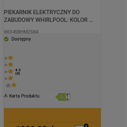
PIEKARNIK ELEKTRYCZNY DO 
ZABUDOWY WHIRLPOOL: KOLOR 
CZARNY, SAMOCZYSZCZĄCY - 
WOI4S8HM2SBA
WOI4S8HM2SBA
Dostępny
4.3
(
4
)
Karta Produktu