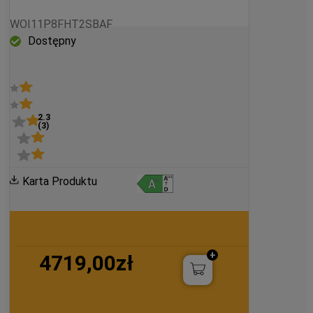
CZARNY, SAMOCZYSZCZĄCY - 
WOI11P8FHT2SBAF
WOI11P8FHT2SBAF
Dostępny
2.3
(
3
)
Karta Produktu
4719,00zł