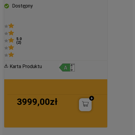
WOI9P8HT2SBA
Dostępny
5.0
(
2
)
Karta Produktu
3999,00zł