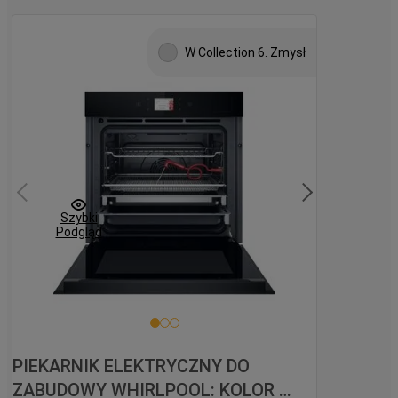
orównaj
W Collection 6. Zmysł
Szybki
Podgląd
PIEKARNIK ELEKTRYCZNY DO 
ZABUDOWY WHIRLPOOL: KOLOR 