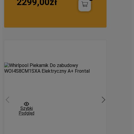
2299,00zł
orównaj
Szybki
Podgląd