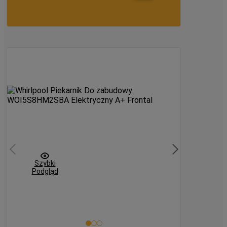
orównaj
Szybki
Podgląd