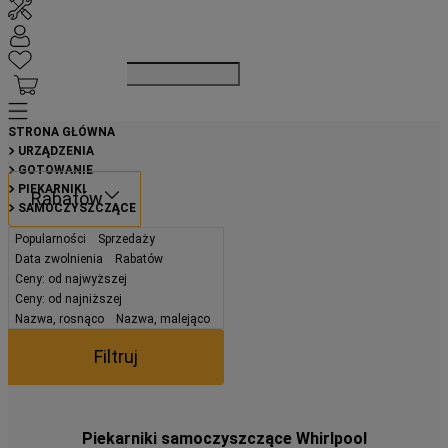
Szukaj
STRONA GŁÓWNA
URZĄDZENIA
GOTOWANIE
PIEKARNIKI
Rabatów
SAMOCZYSZCZĄCE
Popularności
Sprzedaży
Data zwolnienia
Rabatów
Ceny: od najwyższej
Ceny: od najniższej
Nazwa, rosnąco
Nazwa, malejąco
Filtruj
Piekarniki samoczyszczące Whirlpool