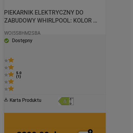
PIEKARNIK ELEKTRYCZNY DO 
ZABUDOWY WHIRLPOOL: KOLOR 
CZARNY, SAMOCZYSZCZĄCY - 
WOI5S8HM2SBA
WOI5S8HM2SBA
Dostępny
5.0
(
1
)
Karta Produktu