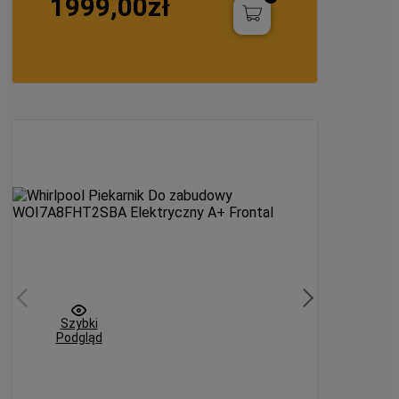
1999,00zł
orównaj
Szybki
Podgląd