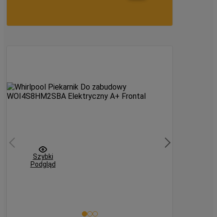
orównaj
Szybki
Podgląd