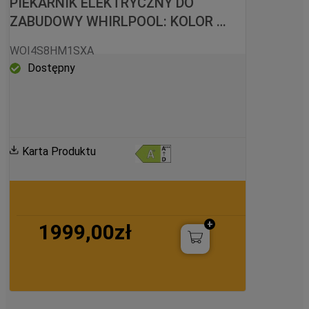
PIEKARNIK ELEKTRYCZNY DO 
ZABUDOWY WHIRLPOOL: KOLOR 
INOX, SAMOCZYSZCZĄCY - 
WOI4S8HM1SXA
WOI4S8HM1SXA
Dostępny
Karta Produktu
1999,00zł