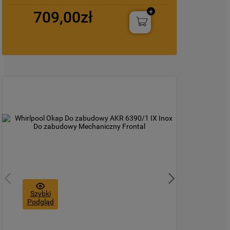
korzysta z plików cookie oraz jak zmienić
709,00zł
preferencje, znajdą Państwo w naszej
Polityce Cookies
. Informacje na temat
przetwarzania danych osobowych
zbieranych za pośrednictwem plików
cookie dostępne są w naszej
Polityce
prywatności
.
Klikając przycisk
„AKCEPTUJĘ
WSZYSTKIE PLIKI COOKIES"
, wyrażają
Państwo zgodę na instalację wszystkich
rodzajów plików cookie oraz na
udostępnianie Państwa danych
podmiotom trzecim w wyżej wymienionych
celach.
Szybki
Podgląd
Klikając
„USTAWIENIA PLIKÓW COOKIES"
,
mogą Państwo samodzielnie zarządzać