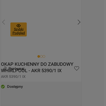
Szybki
Podgląd
OKAP KUCHENNY DO ZABUDOWY 
Porównaj
WHIRLPOOL - AKR 5390/1 IX
AKR 5390/1 IX
Dostępny