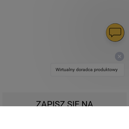
Wirtualny doradca produktowy
ZAPISZ SIĘ NA
NEWSLETTER I ZYSKAJ
5% RABATU.