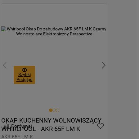
Szybki
Podgląd
OKAP KUCHENNY WOLNOWISZĄCY 
Porównaj
WHIRLPOOL - AKR 65F LM K
AKR 65F LM K