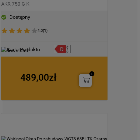
AKR 750 G K
Dostępny
4.0
(
1
)
Karta Produktu
489,00zł