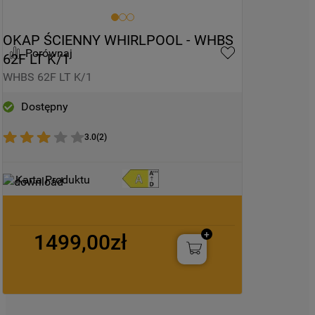
OKAP ŚCIENNY WHIRLPOOL - WHBS 
Porównaj
62F LT K/1
WHBS 62F LT K/1
Dostępny
3.0
(
2
)
Karta Produktu
1499,00zł