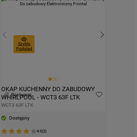
Szybki
Podgląd
OKAP KUCHENNY DO ZABUDOWY 
Porównaj
WHIRLPOOL - WCT3 63F LTK
WCT3 63F LTK
Dostępny
4.0
(
2
)