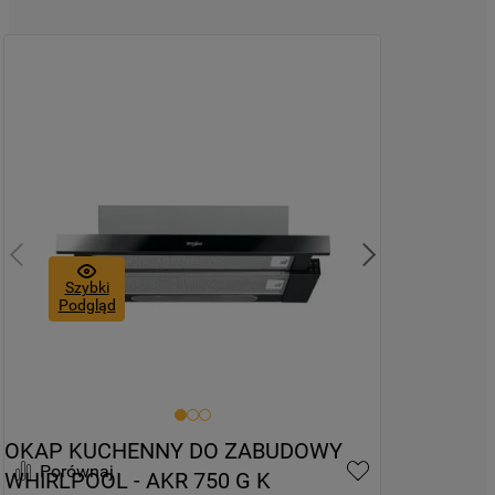
Szybki
Podgląd
OKAP KUCHENNY DO ZABUDOWY 
Porównaj
WHIRLPOOL - AKR 750 G K