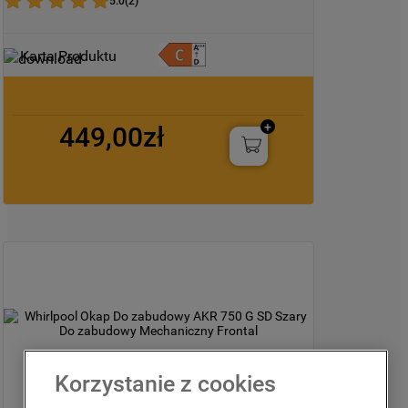
5.0
(
2
)
Karta Produktu
449,00zł
Korzystanie z cookies