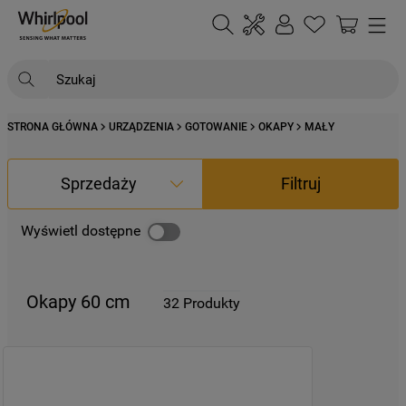
Szukaj
STRONA GŁÓWNA
URZĄDZENIA
GOTOWANIE
OKAPY
MAŁY
NAJCZĘŚCIEJ SZUKANE
1
.
klimatyzator
Sprzedaży
Filtruj
2
.
lodówki
3
.
zmywarka
Wyświetl dostępne
4
.
pralka
5
.
piekarnik
Okapy 60 cm
32
Produkty
6
.
płyta indukcyjna
7
.
lodówka do zabudowy
8
.
kuchenka mikrofalowa