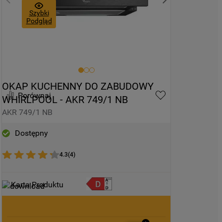
Szybki
Podgląd
OKAP KUCHENNY DO ZABUDOWY 
Porównaj
WHIRLPOOL - AKR 749/1 NB
AKR 749/1 NB
Dostępny
4.3
(
4
)
Karta Produktu