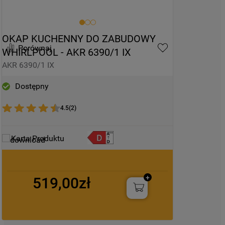
swoimi preferencjami.
Kliknięcie przycisku
„TYLKO NIEZBĘDNE"
spowoduje zachowanie ustawień
OKAP KUCHENNY DO ZABUDOWY 
Porównaj
domyślnych, co oznacza, że używane będą
WHIRLPOOL - AKR 6390/1 IX
wyłącznie techniczne pliki cookie,
AKR 6390/1 IX
niezbędne do działania strony.
Dostępny
4.5
(
2
)
Karta Produktu
519,00zł