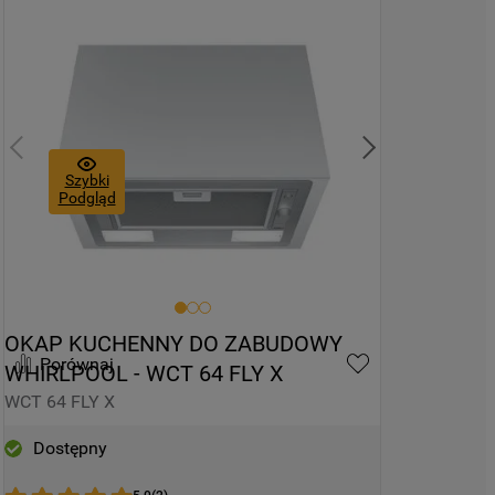
9
.
zamrażarka
10
.
suszarka
Szybki
Podgląd
OKAP KUCHENNY DO ZABUDOWY 
Porównaj
WHIRLPOOL - WCT 64 FLY X
WCT 64 FLY X
Dostępny