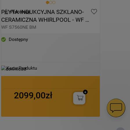
PŁYTA INDUKCYJNA SZKLANO-
Porównaj
CERAMICZNA WHIRLPOOL - WF 
S7560NE BM
WF S7560NE BM
Dostępny
Karta Produktu
2099,00zł