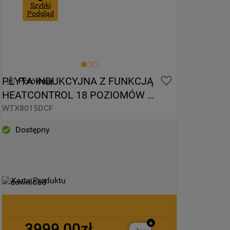
Szybki
Podgląd
PŁYTA INDUKCYJNA Z FUNKCJĄ 
Porównaj
HEATCONTROL 18 POZIOMÓW 
MOCY WHIRLPOOL WTX8015DCF
WTX8015DCF
Dostępny
Karta Produktu
3999,00zł