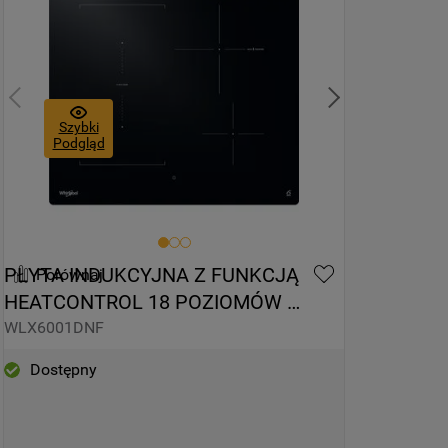
Szybki
Podgląd
PŁYTA INDUKCYJNA Z FUNKCJĄ 
Porównaj
HEATCONTROL 18 POZIOMÓW 
MOCY WHIRLPOOL WLX6001DNF
WLX6001DNF
Dostępny