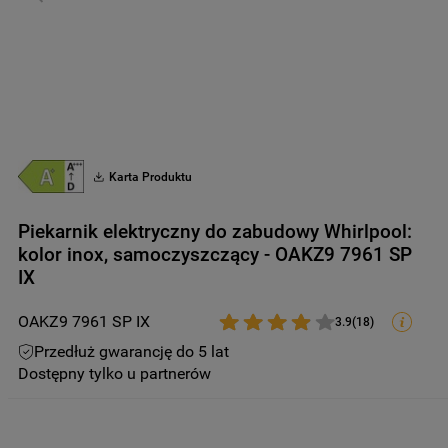
9
.
zamrażarka
10
.
suszarka
Karta Produktu
Piekarnik elektryczny do zabudowy Whirlpool:
kolor inox, samoczyszczący - OAKZ9 7961 SP
IX
OAKZ9 7961 SP IX
3.9
(
18
)
Przedłuż gwarancję do 5 lat
Dostępny tylko u partnerów