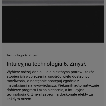
podmiotom trzecim w wyżej wymienionych
celach.
Klikając
„USTAWIENIA PLIKÓW COOKIES"
,
mogą Państwo samodzielnie zarządzać
swoimi preferencjami.
Kliknięcie przycisku
„TYLKO NIEZBĘDNE"
spowoduje zachowanie ustawień
domyślnych, co oznacza, że używane będą
Technologia 6. Zmysł
wyłącznie techniczne pliki cookie,
Intuicyjna technologia 6. Zmysł.
niezbędne do działania strony.
Wybierz rodzaj dania i - dla niektórych potraw - także
stopień ich wypieczenia, spośród wielu dostępnych
możliwości, a następnie postępuj zgodnie z
instrukcjami na wyświetlaczu. Piekarnik automatycznie
dobierze program i czas pieczenia, a intuicyjna
technologia 6. Zmysł zapewnia doskonałe efekty za
każdym razem.