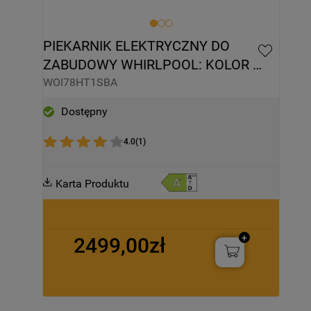
PIEKARNIK ELEKTRYCZNY DO 
ZABUDOWY WHIRLPOOL: KOLOR 
CZARNY, SAMOCZYSZCZĄCY - 
WOI78HT1SBA
WOI78HT1SBA
Dostępny
4.0
(
1
)
Karta Produktu
2499,00zł