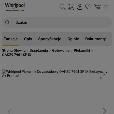
Szukaj
NAJCZĘŚCIEJ SZUKANE
Funkcje
Opis
Specyfikacje
Opinie
Dokumenty
1
.
klimatyzator
Strona Główna
Urządzenia
Gotowanie
Piekarniki
2
.
lodówki
OAKZ9 7961 SP IX
3
.
zmywarka
4
.
pralka
5
.
piekarnik
6
.
płyta indukcyjna
7
.
lodówka do zabudowy
8
.
kuchenka mikrofalowa