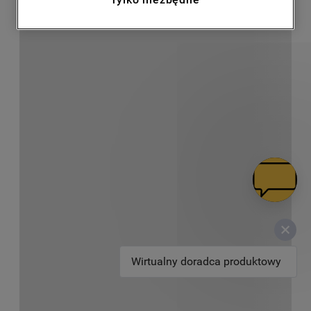
dostosowanych do zainteresowań
użytkownika – również w serwisach
zewnętrznych i na platformach
społecznościowych (
marketingowe i
profilujące pliki cookie
).
Więcej informacji o tym, jak
Spółka
korzysta z plików cookie oraz jak zmienić
preferencje, znajdą Państwo w naszej
Polityce Cookies
. Informacje na temat
przetwarzania danych osobowych
zbieranych za pośrednictwem plików
cookie dostępne są w naszej
Polityce
prywatności
.
Klikając przycisk
„AKCEPTUJĘ
Wirtualny doradca produktowy
WSZYSTKIE PLIKI COOKIES"
, wyrażają
Państwo zgodę na instalację wszystkich
rodzajów plików cookie oraz na