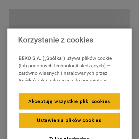
Korzystanie z cookies
BEKO S.A. („Spółka")
używa plików cookie
(lub podobnych technologii śledzących) –
zarówno własnych (instalowanych przez
Spółkę
), jak i należących do podmiotów
trzecich. Działania te mają na celu:
zapewnienie prawidłowego
Akceptuję wszystkie pliki cookies
funkcjonowania strony, poprawę komfortu
oraz personalizację przeglądania
(
techniczne pliki cookie
), cele statystyczne
Ustawienia plików cookies
i rozróżnianie użytkowników (
analityczne
pliki cookie
), a także wyświetlanie reklam
Tylko niezbędne