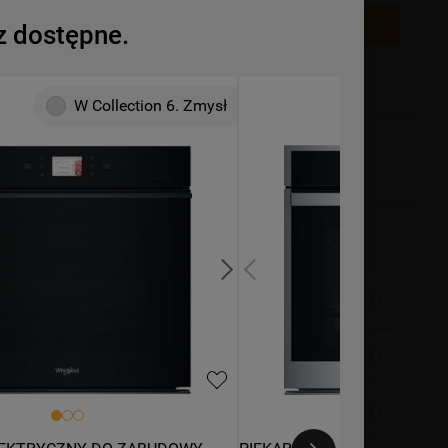
ZOBACZ INNE PRODUKTY
z dostępne.
e
Przedłuż gwarancję do 5 lat
W Collection 6. Zmysł
ualnie produkt jest niedostępny.
i
r starego sprzętu
W Cenie
warancja producenta
189,00 zł
esieniem
W Cenie