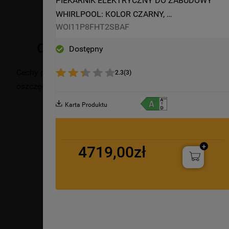
PIEKARNIK ELEKTRYCZNY DO ZABUDOWY 
WHIRLPOOL: KOLOR CZARNY, 
WOI11P8FHT2SBAF
SAMOCZYSZCZĄCY - WOI11P8FHT2SBAF
Opis produktu
Dostępny
Cechy piekarnika do zabudowy Whirlpool: zaawansowana t
2.3
(
3
)
oszczędne gotowanie potraw. Lampa halogenowa zwiększ
Karta Produktu
4719,00zł