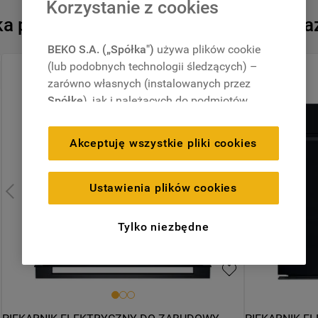
Korzystanie z cookies
 podobnych produktów, które są tera
BEKO S.A. („Spółka")
używa plików cookie
Niedostępny onlin
(lub podobnych technologii śledzących) –
W Collection 6. Zmysł
zarówno własnych (instalowanych przez
Spółkę
), jak i należących do podmiotów
Przepraszamy, akt
trzecich. Działania te mają na celu:
zapewnienie prawidłowego
Akceptuję wszystkie pliki cookies
funkcjonowania strony, poprawę komfortu
oraz personalizację przeglądania
Dodatkowe usług
(
techniczne pliki cookie
), cele statystyczne
Ustawienia plików cookies
i rozróżnianie użytkowników (
analityczne
Darmowy odbió
pliki cookie
), a także wyświetlanie reklam
Tylko niezbędne
dostosowanych do zainteresowań
Przedłużona g
użytkownika – również w serwisach
zewnętrznych i na platformach
społecznościowych (
marketingowe i
Dostawa z wni
profilujące pliki cookie
).