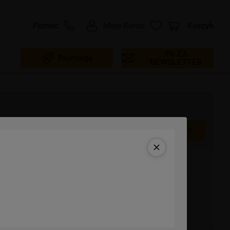
Pomoc
Moje Konto
Koszyk
5% ZA
Promocje
NEWSLETTER
Karta Produktu
ZOBACZ INNE PRODUKTY
5
ia: Panele katalityczne
 + prowadnice teleskopowe