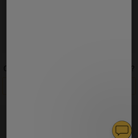
ZAPISZ SIĘ NA NEWSLETTER
Ta witryna jest chroniona przez reCAPTCHA i obowiązują
Polityka prywatności
oraz
Warunki korzystania z usługi
Google.
Czy Twoje zamówienie się nie zgadza?
Odstąp od umowy
PRODUKTY
Pranie
OBSŁUGA KLIENTA
Chłodnictwo