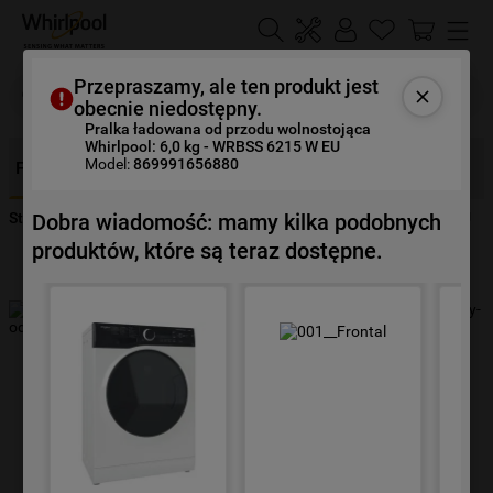
Szukaj
Przepraszamy, ale ten produkt jest
obecnie niedostępny.
Pralka ładowana od przodu wolnostojąca
Whirlpool: 6,0 kg - WRBSS 6215 W EU
NAJCZĘŚCIEJ SZUKANE
Model:
869991656880
Funkcje
Opis
Specyfikacje
Opinie
Dokumenty
1
.
klimatyzator
Dobra wiadomość: mamy kilka podobnych
Strona Główna
Urządzenia
Pranie
Pralki
WRBSS 6215 W EU
2
.
lodówki
produktów, które są teraz dostępne.
3
.
zmywarka
4
.
pralka
5
.
piekarnik
6
.
płyta indukcyjna
7
.
lodówka do zabudowy
8
.
kuchenka mikrofalowa