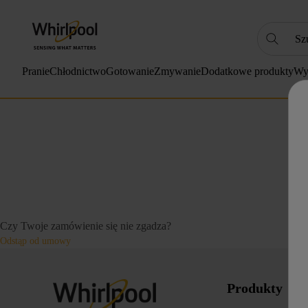
Szukaj
NAJC
Pranie
Chłodnictwo
Gotowanie
Zmywanie
Dodatkowe produkty
Wy
1
.
2
.
3
.
4
.
5
.
6
.
Czy Twoje zamówienie się nie zgadza?
7
.
Odstąp od umowy
8
.
9
.
Produkty
10
.