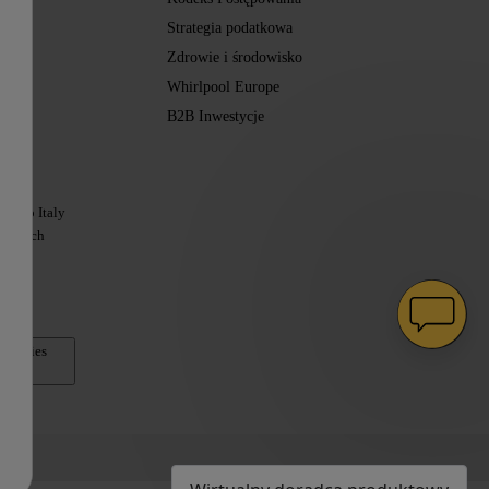
Strategia podatkowa
Zdrowie i środowisko
Whirlpool Europe
B2B Inwestycje
Usług
Beko Italy
 krajach
 Cookies
encji