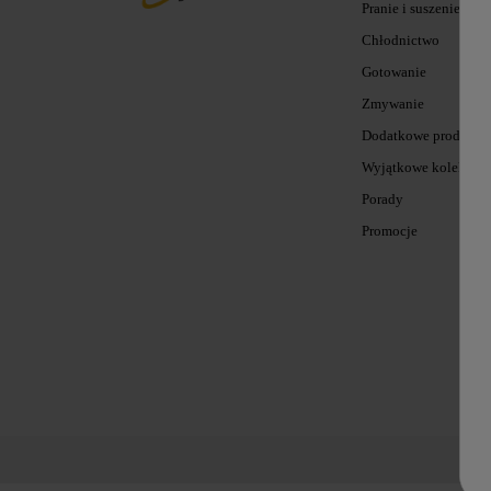
Pranie i suszenie
Chłodnictwo
Gotowanie
Zmywanie
Dodatkowe produkty
Wyjątkowe kolekcje
Porady
Promocje