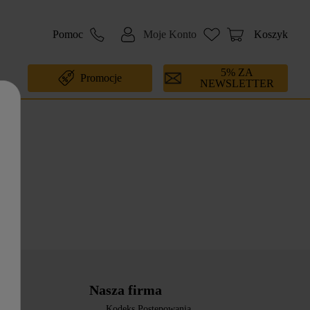
Pomoc
Moje Konto
Koszyk
5% ZA
Promocje
NEWSLETTER
Nasza firma
Kodeks Postępowania
okies