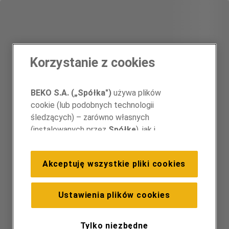
Korzystanie z cookies
BEKO S.A. („Spółka")
używa plików
cookie (lub podobnych technologii
śledzących) – zarówno własnych
(instalowanych przez
Spółkę
), jak i
należących do podmiotów trzecich.
Działania te mają na celu: zapewnienie
Akceptuję wszystkie pliki cookies
prawidłowego funkcjonowania strony,
poprawę komfortu oraz personalizację
przeglądania (
techniczne pliki cookie
),
Ustawienia plików cookies
cele statystyczne i rozróżnianie
użytkowników (
analityczne pliki cookie
), a
Tylko niezbędne
także wyświetlanie reklam dostosowanych