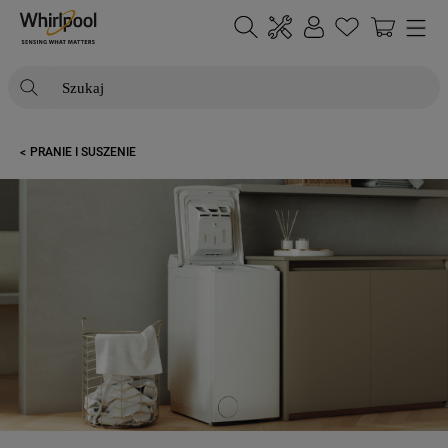
Szukaj
NAJCZĘŚCIEJ SZUKANE
PRANIE I SUSZENIE
1
.
klimatyzator
2
.
lodówki
3
.
zmywarka
4
.
pralka
5
.
piekarnik
6
.
płyta indukcyjna
7
.
lodówka do zabudowy
8
.
kuchenka mikrofalowa
9
.
suszarka