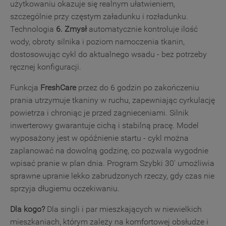
użytkowaniu okazuje się realnym ułatwieniem,
szczególnie przy częstym załadunku i rozładunku.
Technologia
6. Zmysł
automatycznie kontroluje ilość
wody, obroty silnika i poziom namoczenia tkanin,
dostosowując cykl do aktualnego wsadu - bez potrzeby
ręcznej konfiguracji.
Funkcja
FreshCare
przez do 6 godzin po zakończeniu
prania utrzymuje tkaniny w ruchu, zapewniając cyrkulację
powietrza i chroniąc je przed zagnieceniami. Silnik
inwerterowy gwarantuje cichą i stabilną pracę. Model
wyposażony jest w opóźnienie startu - cykl można
zaplanować na dowolną godzinę, co pozwala wygodnie
wpisać pranie w plan dnia. Program Szybki 30' umożliwia
sprawne upranie lekko zabrudzonych rzeczy, gdy czas nie
sprzyja długiemu oczekiwaniu.
Dla kogo?
Dla singli i par mieszkających w niewielkich
mieszkaniach, którym zależy na komfortowej obsłudze i