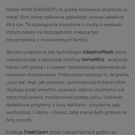
Model WAM764GKBCPL to pralka ładowana od przodu w
wersji Slim, której całkowita głębokość wynosi zaledwie
49,6 cm. To rozwiązanie stworzone z myślą o osobach,
którym zależy na oszczędności miejsca bez
rezygnowania z nowoczesnych funkcji.
Sercem urządzenia jest technologia
AdaptiveWash
, która -
współpracując z aplikacją mobilną
HomeWhiz
- analizuje
każdy cykl prania i z czasem dostosowuje ustawienia do
nawyków domowników. Praktycznie oznacza to, że pralka
„uczy się" tego, jak pierzesz i automatyzuje kolejne cykle.
Obsługa przez smartfon pozwala zdalnie uruchomić lub
zatrzymać pranie, monitorować postęp cyklu i pobierać
dodatkowe programy z bazy aplikacji - przydatne, gdy
wychodzisz z domu i chcesz, żeby pranie było gotowe na
twój powrót.
Funkcja
FreshCare+
przez maksymalnie 8 godzin po