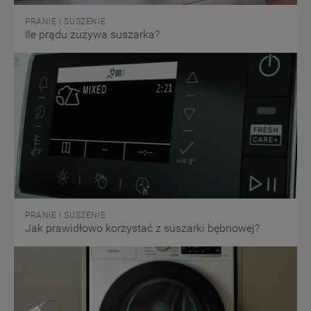
PRANIE I SUSZENIE
Ile prądu zużywa suszarka?
PRANIE I SUSZENIE
Jak prawidłowo korzystać z suszarki bębnowej?