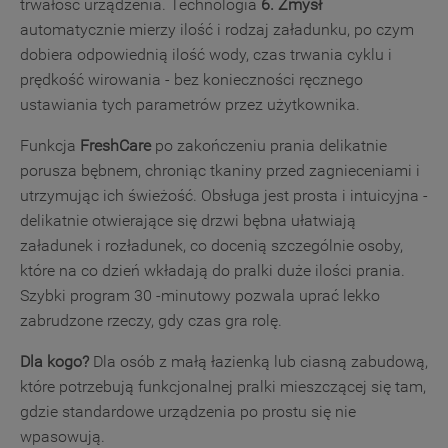
trwałość urządzenia. Technologia
6. Zmysł
zarządzać swoimi preferencjami.
automatycznie mierzy ilość i rodzaj załadunku, po czym
dobiera odpowiednią ilość wody, czas trwania cyklu i
Kliknięcie przycisku
„TYLKO
prędkość wirowania - bez konieczności ręcznego
NIEZBĘDNE"
spowoduje zachowanie
ustawiania tych parametrów przez użytkownika.
ustawień domyślnych, co oznacza, że używane
będą wyłącznie techniczne pliki cookie,
Funkcja
FreshCare
po zakończeniu prania delikatnie
niezbędne do działania strony.
porusza bębnem, chroniąc tkaniny przed zagnieceniami i
utrzymując ich świeżość. Obsługa jest prosta i intuicyjna -
delikatnie otwierające się drzwi bębna ułatwiają
załadunek i rozładunek, co docenią szczególnie osoby,
które na co dzień wkładają do pralki duże ilości prania.
Szybki program 30 -minutowy pozwala uprać lekko
zabrudzone rzeczy, gdy czas gra rolę.
Dla kogo?
Dla osób z małą łazienką lub ciasną zabudową,
które potrzebują funkcjonalnej pralki mieszczącej się tam,
gdzie standardowe urządzenia po prostu się nie
wpasowują.