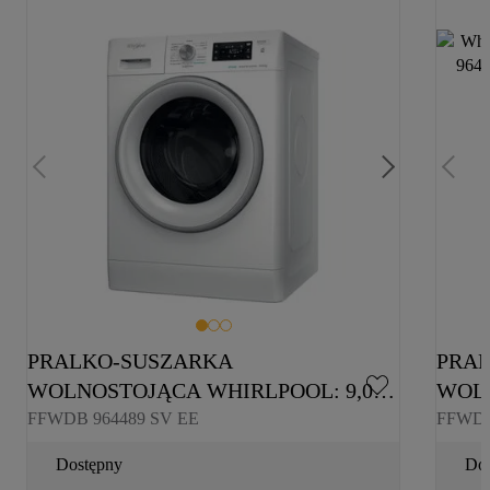
PRALKO-SUSZARKA 
PRAL
WOLNOSTOJĄCA WHIRLPOOL: 9,0 
WOLN
KG - FFWDB 964489 SV EE
KG -
FFWDB 964489 SV EE
FFWDB
Dostępny
Dos