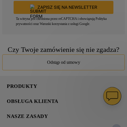
ZAPISZ SIĘ NA NEWSLETTER
Ta witryna jest chroniona przez reCAPTCHA i obowiązują
Polityka
prywatności
oraz
Warunki korzystania z usługi
Google.
Czy Twoje zamówienie się nie zgadza?
Odstąp od umowy
PRODUKTY
Pranie
OBSŁUGA KLIENTA
Chłodnictwo
Wsparcie
Gotowanie
NASZE ZASADY
Napisz do nas
Zmywanie
Informacja o plikach cookies
Gwarancja