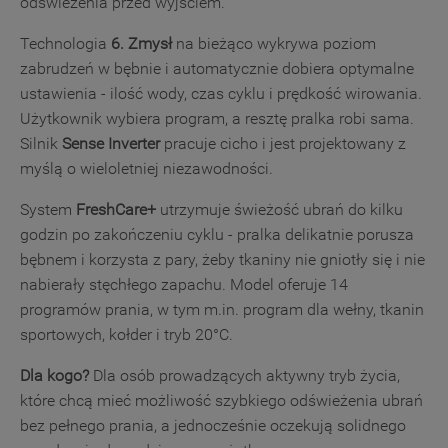
odświeżenia przed wyjściem.
Technologia
6. Zmysł
na bieżąco wykrywa poziom
zabrudzeń w bębnie i automatycznie dobiera optymalne
ustawienia - ilość wody, czas cyklu i prędkość wirowania.
Użytkownik wybiera program, a resztę pralka robi sama.
Silnik
Sense Inverter
pracuje cicho i jest projektowany z
myślą o wieloletniej niezawodności.
System
FreshCare+
utrzymuje świeżość ubrań do kilku
godzin po zakończeniu cyklu - pralka delikatnie porusza
bębnem i korzysta z pary, żeby tkaniny nie gniotły się i nie
nabierały stęchłego zapachu. Model oferuje 14
programów prania, w tym m.in. program dla wełny, tkanin
sportowych, kołder i tryb 20°C.
Dla kogo?
Dla osób prowadzących aktywny tryb życia,
które chcą mieć możliwość szybkiego odświeżenia ubrań
bez pełnego prania, a jednocześnie oczekują solidnego