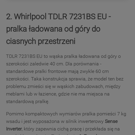
(
marketingowe i profilujące pliki cookie
).
2. Whirlpool TDLR 7231BS EU -
Więcej informacji o tym, jak
Spółka
korzysta z
plików cookie oraz jak zmienić preferencje,
pralka ładowana od góry do
znajdą Państwo w naszej
Polityce Cookies
.
Informacje na temat przetwarzania danych
ciasnych przestrzeni
osobowych zbieranych za pośrednictwem
plików cookie dostępne są w naszej
Polityce
TDLR 7231BS EU to wąska pralka ładowana od góry o
prywatności
.
szerokości zaledwie 40 cm. Dla porównania -
standardowe pralki frontowe mają zwykle 60 cm
Klikając przycisk
„AKCEPTUJĘ
szerokości. Taka konstrukcja sprawia, że model ten bez
WSZYSTKIE PLIKI COOKIES"
, wyrażają
problemu zmieści się w wąskich zabudowach, między
Państwo zgodę na instalację wszystkich
meblami lub w łazience, gdzie nie ma miejsca na
rodzajów plików cookie oraz na udostępnianie
standardową pralkę.
Państwa danych podmiotom trzecim w wyżej
wymienionych celach.
Pomimo kompaktowych wymiarów pralka pomieści 7 kg
wsadu i jest wyposażona w silnik inwerterowy
Sense
Klikając
„USTAWIENIA PLIKÓW
Inverter
, który zapewnia cichą pracę i przekłada się na
COOKIES"
, mogą Państwo samodzielnie