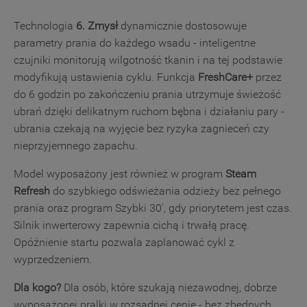
Technologia
6. Zmysł
dynamicznie dostosowuje
parametry prania do każdego wsadu - inteligentne
czujniki monitorują wilgotność tkanin i na tej podstawie
modyfikują ustawienia cyklu. Funkcja
FreshCare+
przez
do 6 godzin po zakończeniu prania utrzymuje świeżość
ubrań dzięki delikatnym ruchom bębna i działaniu pary -
ubrania czekają na wyjęcie bez ryzyka zagnieceń czy
nieprzyjemnego zapachu.
Model wyposażony jest również w program
Steam
Refresh
do szybkiego odświeżania odzieży bez pełnego
prania oraz program Szybki 30', gdy priorytetem jest czas.
Silnik inwerterowy zapewnia cichą i trwałą pracę.
Opóźnienie startu pozwala zaplanować cykl z
wyprzedzeniem.
Dla kogo?
Dla osób, które szukają niezawodnej, dobrze
wyposażonej pralki w rozsądnej cenie - bez zbędnych