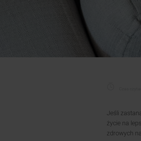
Czas czytan
Jeśli zastan
życie na lep
zdrowych naw