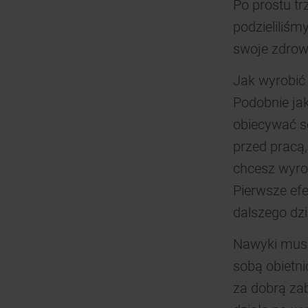
Po prostu tr
podzieliliśm
swoje zdrow
Jak wyrobi
Podobnie jak
obiecywać so
przed pracą,
chcesz wyro
Pierwsze ef
dalszego dzi
Nawyki musz
sobą obietn
za dobrą zab