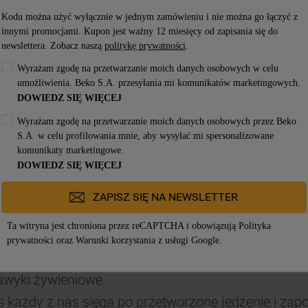
ę o tej samej godzinie pozytywnie wpływa na nasz r
Kodu można użyć wyłącznie w jednym zamówieniu i nie można go łączyć z
lny rytm organizmu. Trzymając się swojej wieczornej
innymi promocjami. Kupon jest ważny 12 miesięcy od zapisania się do
newslettera. Zobacz naszą
politykę prywatności
.
niesz odczuwać senność o tej samej porze.
Wyrażam zgodę na przetwarzanie moich danych osobowych w celu
liwe, nie należy pracować i uczyć się w sypialni. To 
umożliwienia. Beko S.A. przesyłania mi komunikatów marketingowych.
DOWIEDZ SIĘ WIĘCEJ
arzyć się z wypoczynkiem i dobrym samopoczucie
Wyrażam zgodę na przetwarzanie moich danych osobowych przez Beko
u wpływa wiele rzeczy: kawa, alkohol, urządzenia e
S.A. w celu profilowania mnie, aby wysyłać mi spersonalizowane
ypialni. Postaraj się utrzymywać w niej porządek, 
komunikaty marketingowe.
DOWIEDZ SIĘ WIĘCEJ
z na alergie. Dzięki świeżej, wolnej od alergenów i bakt
piej oddychać w trakcie nocnego odpoczynku.
ZAPISZ SIĘ NA NEWSLETTER
z lepiej się wysypiać, będziesz mieć więcej energii, 
Ta witryna jest chroniona przez reCAPTCHA i obowiązują
Polityka
prywatności
oraz
Warunki korzystania z usługi
Google.
rowy tryb życia!
awyki żywieniowe.
s każdy z nas sięga po przetworzone jedzenie i zap