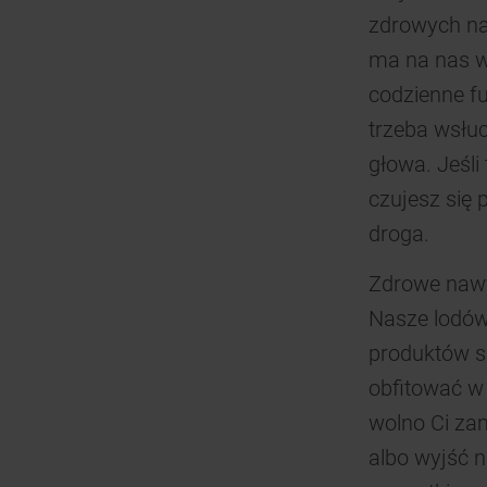
zdrowych na
ma na nas wi
codzienne fu
trzeba wsłuc
głowa. Jeśli
czujesz się p
droga.
Zdrowe nawy
Nasze lodów
produktów s
obfitować w 
wolno Ci za
albo wyjść n