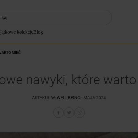
ZĘŚCIEJ SZUKANE
jątkowe kolekcje
Blog
klimatyzator
lodówki
WARTO MIEĆ
zmywarka
pralka
rowe nawyki, które warto
piekarnik
płyta indukcyjna
ARTYKUŁ W:
WELLBEING
- MAJA 2024
lodówka do zabudowy
kuchenka mikrofalowa
zamrażarka
suszarka