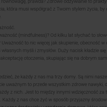
 równowagę, prawda? Zdrowe odżywianie to prakty
a, która musi współgrać z Twoim stylem życia, by
.
ażność.
ażność (mindfulness)? Od kilku lat słychać to słow
 Uważność to nic więcej jak skupienie, obecność w d
własnych myśli i zmysłów. Duży nacisk kładzie się 
i akceptację otoczenia, skupiając się na dobrym sa
dzieć, że każdy z nas ma trzy domy. Są nimi nasze 
ycie uważnym to przede wszystkim zdrowe nawyki, d
żdy z nich. Jest to między innymi wdzięczność za t
. Każdy z nas chce żyć w sposób przyjazny środow