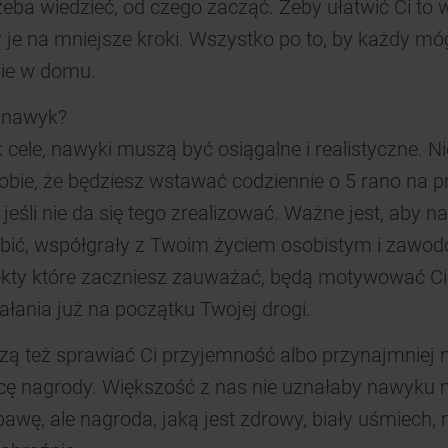
zeba wiedzieć, od czego zacząć. Żeby ułatwić Ci to
„TYLKO NIEZBĘDNE"
Kliknięcie przycisku
y je na mniejsze kroki. Wszystko po to, by każdy mó
spowoduje zachowanie ustawień domyślnych,
co oznacza, że używane będą wyłącznie
ie w domu.
techniczne pliki cookie, niezbędne do działania
strony.
ć nawyk?
 cele, nawyki muszą być osiągalne i realistyczne. 
bie, że będziesz wstawać codziennie o 5 rano na p
 jeśli nie da się tego zrealizować. Ważne jest, aby na
bić, współgrały z Twoim życiem osobistym i zawo
ekty które zaczniesz zauważać, będą motywować Ci
ałania już na początku Twojej drogi.
ą też sprawiać Ci przyjemność albo przynajmniej n
icę nagrody. Większość z nas nie uznałaby nawyku
awę, ale nagroda, jaką jest zdrowy, biały uśmiech, 