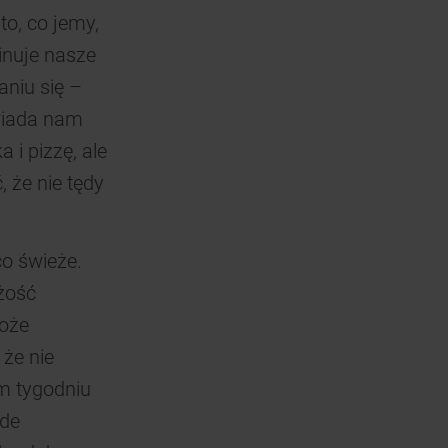
o, co jemy,
inuje nasze
aniu się –
owiada nam
 i pizzę, ale
, że nie tędy
o świeże.
żość
oże
 że nie
m tygodniu
ede