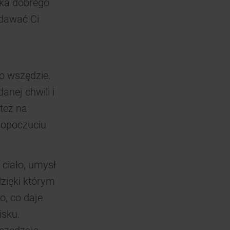
ka dobrego
 dawać Ci
o wszędzie.
anej chwili i
też na
mopoczuciu
ciało, umysł
zięki którym
o, co daje
isku.