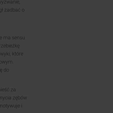
 wyzwanie,
gł zadbać o
Nie ma sensu
rzebieżkę
wyki, które
dowym.
ę do
ieść za
 mycia zębów
motywuje i