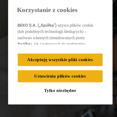
Korzystanie z cookies
BEKO S.A. („Spółka")
używa plików cookie
(lub podobnych technologii śledzących) –
zarówno własnych (instalowanych przez
Spółkę
), jak i należących do podmiotów
trzecich. Działania te mają na celu: zapewnienie
prawidłowego funkcjonowania strony, poprawę
Akceptuję wszystkie pliki cookies
komfortu oraz personalizację przeglądania
techniczne pliki cookie
(
), cele statystyczne i
analityczne pliki
rozróżnianie użytkowników (
Ustawienia plików cookies
cookie
), a także wyświetlanie reklam
dostosowanych do zainteresowań użytkownika
Tylko niezbędne
– również w serwisach zewnętrznych i na
platformach społecznościowych
marketingowe i profilujące pliki cookie
(
).