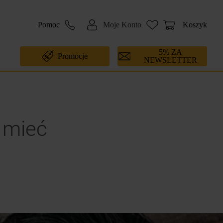
Pomoc
Moje Konto
Koszyk
5% ZA
Promocje
NEWSLETTER
 mieć