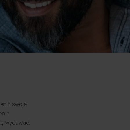
ienić swoje
enie
się wydawać.