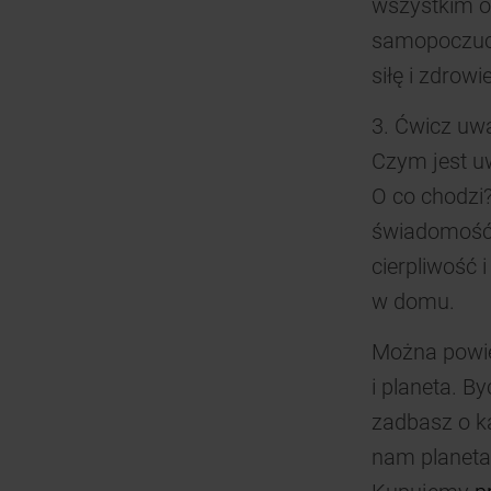
wszystkim o
samopoczuci
siłę i zdrowie
3. Ćwicz uw
Czym jest uw
O co chodzi?
świadomość 
cierpliwość 
w domu.
Można powie
i planeta. B
zadbasz o ka
nam planeta