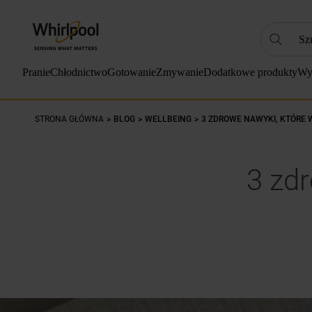
Szukaj
NAJC
Pranie
Chłodnictwo
Gotowanie
Zmywanie
Dodatkowe produkty
Wy
1
.
2
.
STRONA GŁÓWNA
BLOG
WELLBEING
3 ZDROWE NAWYKI, KTÓRE 
3
.
4
.
3 zd
5
.
6
.
7
.
8
.
9
.
10
.