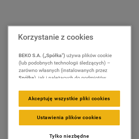
Korzystanie z cookies
BEKO S.A. („Spółka")
używa plików cookie
(lub podobnych technologii śledzących) –
zarówno własnych (instalowanych przez
Spółkę
), jak i należących do podmiotów
trzecich. Działania te mają na celu:
zapewnienie prawidłowego
Akceptuję wszystkie pliki cookies
funkcjonowania strony, poprawę komfortu
oraz personalizację przeglądania
(
techniczne pliki cookie
), cele statystyczne
Ustawienia plików cookies
i rozróżnianie użytkowników (
analityczne
pliki cookie
), a także wyświetlanie reklam
Tylko niezbędne
dostosowanych do zainteresowań