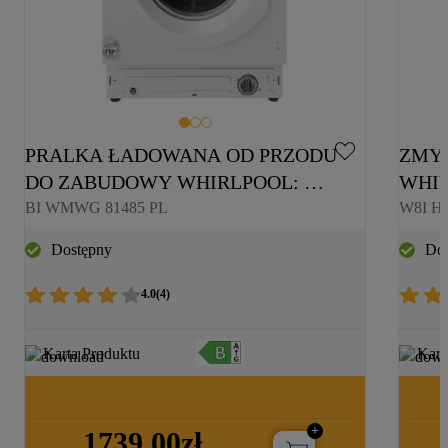
PRALKA ŁADOWANA OD PRZODU 
ZMY
DO ZABUDOWY WHIRLPOOL: 
WHIR
PRALKA DO ZABUDOWY 
PEŁN
BI WMWG 81485 PL
W8I H
WHIRLPOOL, 8,0 KG - BI WMWG 
Dostępny
Dos
81485 PL
4.0
(
4
)
Karta Produktu
Kart
1739,00zł