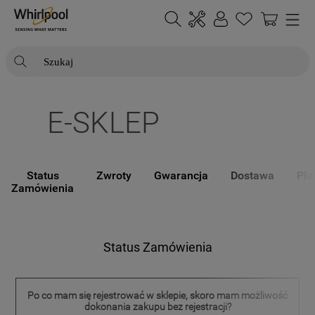
Szukaj
NAJCZĘŚCIEJ SZUKANE
E-SKLEP
1
.
klimatyzator
2
.
lodówki
3
.
zmywarka
Status
Zwroty
Gwarancja
Dostawa
Pła
Zamówienia
4
.
pralka
5
.
piekarnik
6
.
płyta indukcyjna
Status Zamówienia
7
.
lodówka do zabudowy
8
.
kuchenka mikrofalowa
Po co mam się rejestrować w sklepie, skoro mam możliwość
dokonania zakupu bez rejestracji?
9
.
suszarka