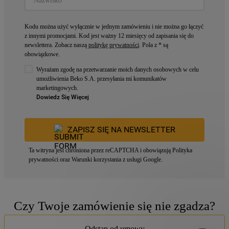
Kodu można użyć wyłącznie w jednym zamówieniu i nie można go łączyć
z innymi promocjami. Kod jest ważny 12 miesięcy od zapisania się do
newslettera. Zobacz naszą
politykę prywatności
. Pola z * są
obowiązkowe.
Wyrażam zgodę na przetwarzanie moich danych osobowych w celu
umożliwienia Beko S.A. przesyłania mi komunikatów
marketingowych.
Dowiedz Się Więcej
ZAPISZ SIĘ NA NEWSLETTER
Ta witryna jest chroniona przez reCAPTCHA i obowiązują
Polityka
prywatności
oraz
Warunki korzystania z usługi
Google.
Czy Twoje zamówienie się nie zgadza?
Odstąp od umowy