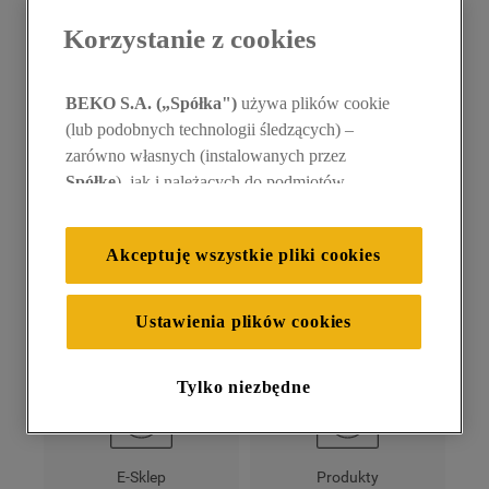
WRÓĆ
Korzystanie z cookies
10
.
suszarka
BEKO S.A. („Spółka")
używa plików cookie
Czy masz pytania
(lub podobnych technologii śledzących) –
zarówno własnych (instalowanych przez
Spółkę
), jak i należących do podmiotów
dotyczące konkretnej
trzecich. Działania te mają na celu: zapewnienie
prawidłowego funkcjonowania strony, poprawę
kategorii?
Akceptuję wszystkie pliki cookies
komfortu oraz personalizację przeglądania
(
techniczne pliki cookie
), cele statystyczne i
rozróżnianie użytkowników (
analityczne pliki
Ustawienia plików cookies
cookie
), a także wyświetlanie reklam
dostosowanych do zainteresowań użytkownika
Tylko niezbędne
– również w serwisach zewnętrznych i na
platformach społecznościowych
(
marketingowe i profilujące pliki cookie
).
E-Sklep
Produkty