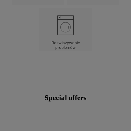
Więcej informacji o tym, jak
Spółka
korzysta z
plików cookie oraz jak zmienić preferencje,
znajdą Państwo w naszej
Polityce Cookies
.
Informacje na temat przetwarzania danych
osobowych zbieranych za pośrednictwem
plików cookie dostępne są w naszej
Polityce
Rozwiązywanie
prywatności
.
problemów
Klikając przycisk
„AKCEPTUJĘ
WSZYSTKIE PLIKI COOKIES"
, wyrażają
Państwo zgodę na instalację wszystkich
rodzajów plików cookie oraz na udostępnianie
Państwa danych podmiotom trzecim w wyżej
wymienionych celach.
Special offers
Klikając
„USTAWIENIA PLIKÓW
COOKIES"
, mogą Państwo samodzielnie
zarządzać swoimi preferencjami.