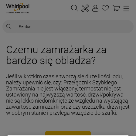
Szukaj
NAJCZĘŚCIEJ SZUKANE
Czemu zamrażarka za
1
.
klimatyzator
bardzo się obladza?
2
.
lodówki
3
.
zmywarka
Jeśli w krótkim czasie tworzą się duże ilości lodu,
należy upewnić się, czy: Przełącznik Szybkiego
4
.
pralka
Zamrażania nie jest włączony, termostat nie jest
5
.
piekarnik
ustawiony na najwyższą wartość, drzwi/pokrywa
nie są lekko niedomknięte ze względu na wystającą
6
.
płyta indukcyjna
zawartość zamrażarki oraz czy uszczelka drzwi jest
w dobrym stanie i przylega wszędzie do szafki.
7
.
lodówka do zabudowy
8
.
kuchenka mikrofalowa
9
.
zamrażarka