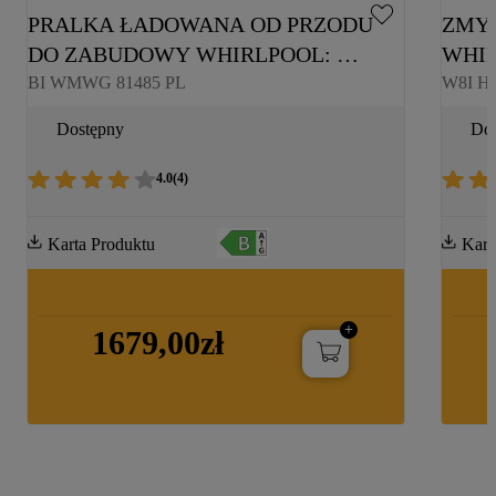
PRALKA ŁADOWANA OD PRZODU 
ZMY
DO ZABUDOWY WHIRLPOOL: 
WHIR
PRALKA DO ZABUDOWY 
PEŁN
BI WMWG 81485 PL
W8I H
WHIRLPOOL, 8,0 KG - BI WMWG 
Dostępny
Dos
81485 PL
4.0
(
4
)
Karta Produktu
Kart
1679,00zł