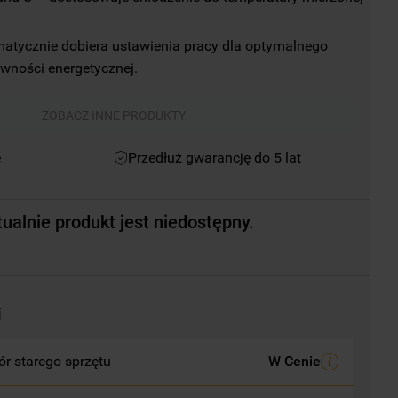
atycznie dobiera ustawienia pracy dla optymalnego 
ywności energetycznej.
ZOBACZ INNE PRODUKTY
e
Przedłuż gwarancję do 5 lat
ualnie produkt jest niedostępny.
i
r starego sprzętu
W Cenie