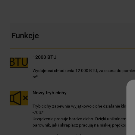
Funkcje
12000 BTU
Wydajność chłodzenia 12 000 BTU, zalecana do pomie
m².
Nowy tryb cichy
Tryb cichy zapewnia wyjątkowo ciche działanie klimat
-70%*.
Urządzenie pracuje bardzo cicho. Dzięki unikalnemu t
parownik, jak i skraplacz pracują na niskiej prędkości w