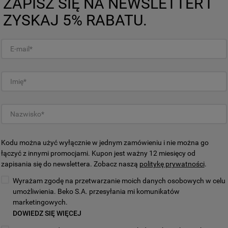
ZAPISZ SIĘ NA NEWSLETTER I
(A) porównując normalny tryb
placza z trybem cichym z niską
ZYSKAJ 5% RABATU.
rzeprowadzone w wewnętrznych
Kodu można użyć wyłącznie w jednym zamówieniu i nie można go
łączyć z innymi promocjami. Kupon jest ważny 12 miesięcy od
zapisania się do newslettera. Zobacz naszą
politykę prywatności
.
czeństwa
Wyrażam zgodę na przetwarzanie moich danych osobowych w celu
umożliwienia. Beko S.A. przesyłania mi komunikatów
marketingowych.
DOWIEDZ SIĘ WIĘCEJ