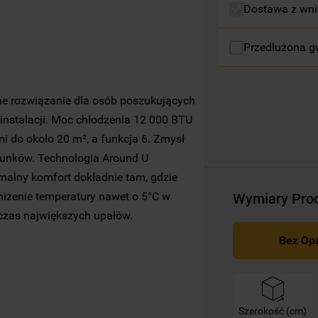
Dostawa z wni
Więcej informacji o tym, jak
Spółka
korzysta z plików cookie oraz jak zmienić
preferencje, znajdą Państwo w naszej
Przedłużona g
Polityce Cookies
. Informacje na temat
przetwarzania danych osobowych
zbieranych za pośrednictwem plików
e rozwiązanie dla osób poszukujących
cookie dostępne są w naszej
Polityce
instalacji. Moc chłodzenia 12 000 BTU
prywatności
.
 do około 20 m², a funkcja 6. Zmysł
runków. Technologia Around U
Klikając przycisk
„AKCEPTUJĘ WSZYSTKIE
ymalny komfort dokładnie tam, gdzie
PLIKI COOKIES"
, wyrażają Państwo zgodę
iżenie temperatury nawet o 5°C w
Wymiary Pro
na instalację wszystkich rodzajów plików
czas największych upałów.
cookie oraz na udostępnianie Państwa
danych podmiotom trzecim w wyżej
Bez Op
wymienionych celach.
Klikając
„USTAWIENIA PLIKÓW COOKIES"
,
mogą Państwo samodzielnie zarządzać
Szerokość (cm)
swoimi preferencjami.