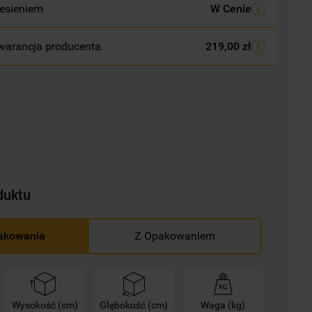
esieniem
W Cenie
warancja producenta
219,00 zł
duktu
akowania
Z Opakowaniem
Wysokość (cm)
Głębokość (cm)
Waga (kg)