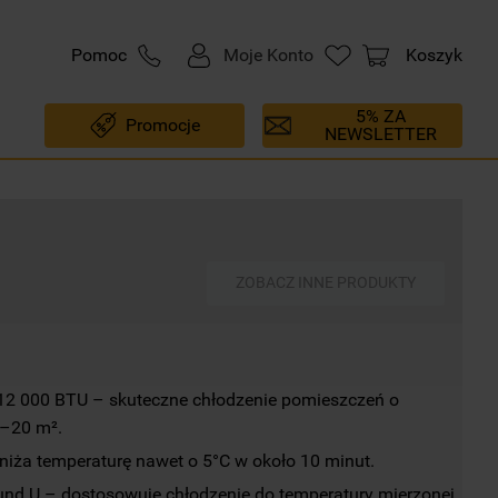
Pomoc
Moje Konto
Koszyk
5% ZA
Promocje
NEWSLETTER
ZOBACZ INNE PRODUKTY
12 000 BTU – skuteczne chłodzenie pomieszczeń o 
5–20 m².
niża temperaturę nawet o 5°C w około 10 minut.
und U – dostosowuje chłodzenie do temperatury mierzonej 