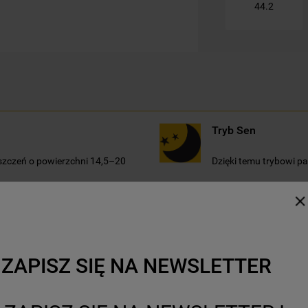
44.2
Kliknięcie przycisku
„TYLKO NIEZBĘDNE"
spowoduje zachowanie ustawień
domyślnych, co oznacza, że używane będą
wyłącznie techniczne pliki cookie,
niezbędne do działania strony.
Tryb Sen
szczeń o powierzchni 14,5–20
Dzięki temu trybowi pa
Wokół Ciebie
yzatora. Redukcja hałasu do
Specjalny czujnik umi
Ciebie i dopasowuje ją
ZAPISZ SIĘ NA NEWSLETTER
rybowi pracy, w którym zarówno
entylatora.