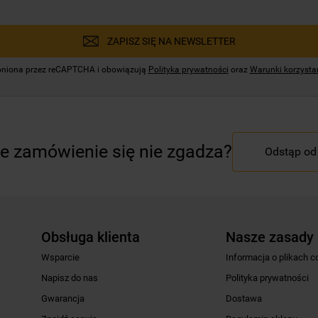
ZAPISZ SIĘ NA NEWSLETTER
hroniona przez reCAPTCHA i obowiązują
Polityka prywatności
oraz
Warunki korzystan
e zamówienie się nie zgadza?
Odstąp o
Obsługa klienta
Nasze zasady
Wsparcie
Informacja o plikach c
Napisz do nas
Polityka prywatności
Gwarancja
Dostawa