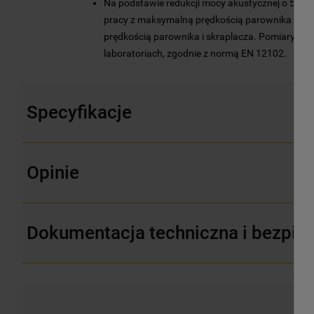
Na podstawie redukcji mocy akustycznej o 5 dB
pracy z maksymalną prędkością parownika i skra
prędkością parownika i skraplacza. Pomiary p
laboratoriach, zgodnie z normą EN 12102.
Specyfikacje
Opinie
Dokumentacja techniczna i bezpie