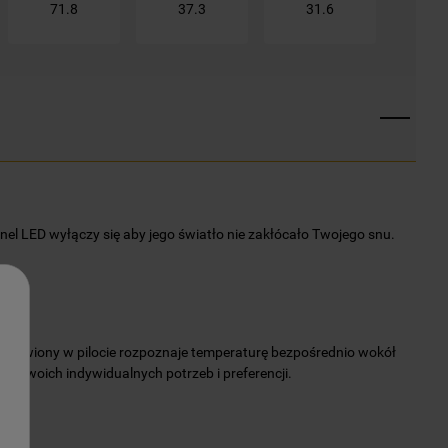
71.8
37.3
31.6
nel LED wyłączy się aby jego światło nie zakłócało Twojego snu.
ejscowiony w pilocie rozpoznaje temperaturę bezpośrednio wokół
 do Twoich indywidualnych potrzeb i preferencji.