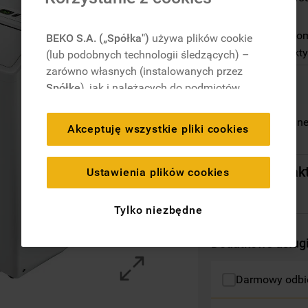
przez pilot.
6. Zmysł – autom
BEKO S.A. („Spółka")
używa plików cookie
komfortu i efekt
(lub podobnych technologii śledzących) –
zarówno własnych (instalowanych przez
Spółkę
), jak i należących do podmiotów
trzecich. Działania te mają na celu:
zapewnienie prawidłowego
Niedostępny onlin
Akceptuję wszystkie pliki cookies
funkcjonowania strony, poprawę komfortu
oraz personalizację przeglądania
Przepraszamy, akt
(
techniczne pliki cookie
), cele statystyczne
Ustawienia plików cookies
i rozróżnianie użytkowników (
analityczne
pliki cookie
), a także wyświetlanie reklam
Tylko niezbędne
dostosowanych do zainteresowań
użytkownika – również w serwisach
Dodatkowe usług
zewnętrznych i na platformach
społecznościowych (
marketingowe i
Darmowy odbió
profilujące pliki cookie
).