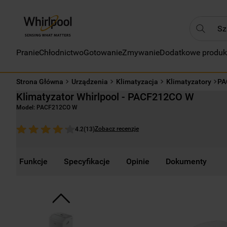
Szukaj
Pranie
Chłodnictwo
Gotowanie
Zmywanie
Dodatkowe produk
NAJC
1
.
Strona Główna
Urządzenia
Klimatyzacja
Klimatyzatory
PA
2
.
Klimatyzator Whirlpool - PACF212CO W
3
.
Model:
PACF212CO W
4
.
Zobacz recenzje
4.2
(
13
)
5
.
6
.
Funkcje
Specyfikacje
Opinie
Dokumenty
7
.
8
.
9
.
10
.