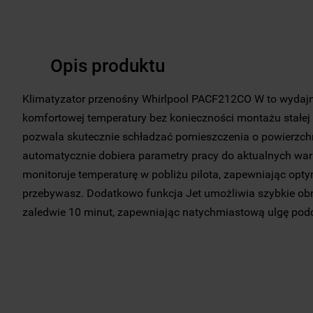
Opis produktu
Klimatyzator przenośny Whirlpool PACF212CO W to wydajn
komfortowej temperatury bez konieczności montażu stałej 
pozwala skutecznie schładzać pomieszczenia o powierzchni
automatycznie dobiera parametry pracy do aktualnych wa
monitoruje temperaturę w pobliżu pilota, zapewniając opt
przebywasz. Dodatkowo funkcja Jet umożliwia szybkie obn
zaledwie 10 minut, zapewniając natychmiastową ulgę pod