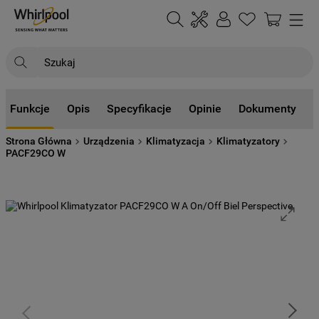
Szukaj
NAJCZĘŚCIEJ SZUKANE
Funkcje
Opis
Specyfikacje
Opinie
Dokumenty
1
.
klimatyzator
Strona Główna
Urządzenia
Klimatyzacja
Klimatyzatory
2
.
lodówki
PACF29CO W
3
.
zmywarka
4
.
pralka
5
.
piekarnik
6
.
płyta indukcyjna
7
.
lodówka do zabudowy
8
.
kuchenka mikrofalowa