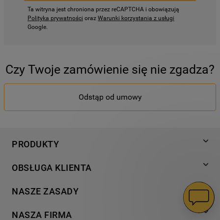
Ta witryna jest chroniona przez reCAPTCHA i obowiązują
Polityka prywatności
oraz
Warunki korzystania z usługi
Google.
Czy Twoje zamówienie się nie zgadza?
Odstąp od umowy
PRODUKTY
Pranie
OBSŁUGA KLIENTA
Chłodnictwo
Wsparcie
Gotowanie
NASZE ZASADY
Napisz do nas
Zmywanie
Informacja o plikach cookies
Gwarancja
NASZA FIRMA
Dodatkowe produkty
Polityka prywatności