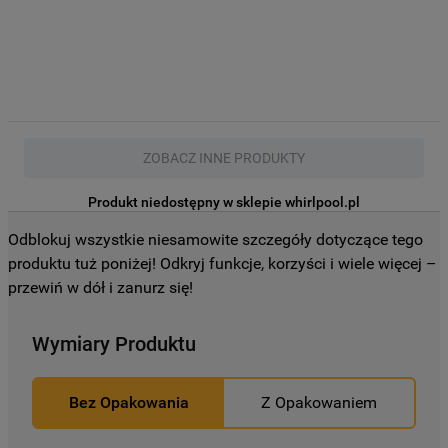
profilujące pliki cookie
).
Więcej informacji o tym, jak
Spółka
korzysta z plików cookie oraz jak zmienić
preferencje, znajdą Państwo w naszej
Polityce Cookies
. Informacje na temat
przetwarzania danych osobowych
ZOBACZ INNE PRODUKTY
zbieranych za pośrednictwem plików
cookie dostępne są w naszej
Polityce
Produkt niedostępny w sklepie whirlpool.pl
prywatności
.
Odblokuj wszystkie niesamowite szczegóły dotyczące tego
produktu tuż poniżej! Odkryj funkcje, korzyści i wiele więcej –
Klikając przycisk
„AKCEPTUJĘ
przewiń w dół i zanurz się!
WSZYSTKIE PLIKI COOKIES"
, wyrażają
Państwo zgodę na instalację wszystkich
Wymiary Produktu
rodzajów plików cookie oraz na
udostępnianie Państwa danych
podmiotom trzecim w wyżej wymienionych
Bez Opakowania
Z Opakowaniem
celach.