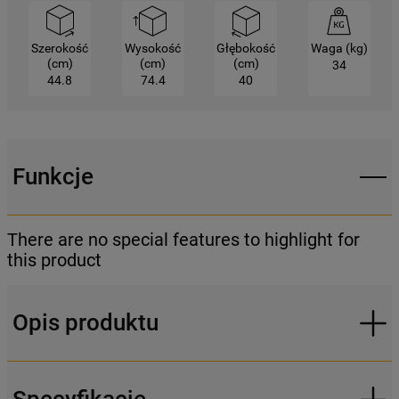
Klikając
„USTAWIENIA PLIKÓW COOKIES"
,
mogą Państwo samodzielnie zarządzać
Szerokość
Wysokość
Głębokość
Waga (kg)
swoimi preferencjami.
(cm)
(cm)
(cm)
34
44.8
74.4
40
Kliknięcie przycisku
„TYLKO NIEZBĘDNE"
spowoduje zachowanie ustawień
domyślnych, co oznacza, że używane będą
wyłącznie techniczne pliki cookie,
Funkcje
niezbędne do działania strony.
There are no special features to highlight for
this product
Opis produktu