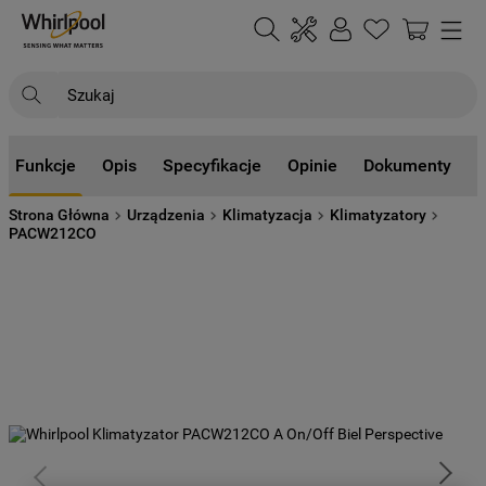
Szukaj
NAJCZĘŚCIEJ SZUKANE
Funkcje
Opis
Specyfikacje
Opinie
Dokumenty
1
.
klimatyzator
Strona Główna
Urządzenia
Klimatyzacja
Klimatyzatory
2
.
lodówki
PACW212CO
3
.
zmywarka
4
.
pralka
5
.
piekarnik
6
.
płyta indukcyjna
7
.
lodówka do zabudowy
8
.
kuchenka mikrofalowa