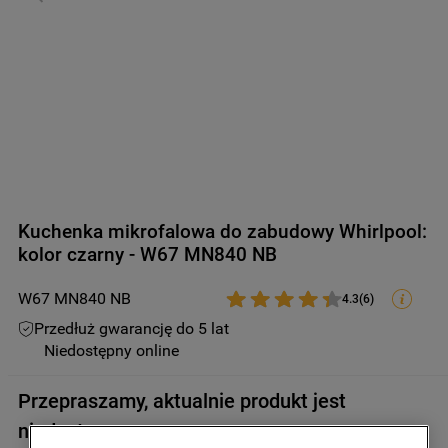
9
.
zamrażarka
10
.
suszarka
Kuchenka mikrofalowa do zabudowy Whirlpool:
kolor czarny - W67 MN840 NB
W67 MN840 NB
4.3
(
6
)
Przedłuż gwarancję do 5 lat
Niedostępny online
Przepraszamy, aktualnie produkt jest
niedostępny.