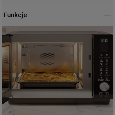
mogą Państwo samodzielnie zarządzać
swoimi preferencjami.
Funkcje
Kliknięcie przycisku
„TYLKO NIEZBĘDNE"
spowoduje zachowanie ustawień
domyślnych, co oznacza, że używane będą
wyłącznie techniczne pliki cookie,
niezbędne do działania strony.