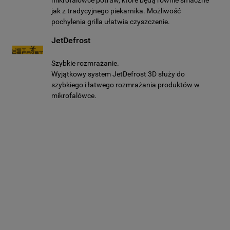
mikrofalówce potraw, które będą równie smaczne
jak z tradycyjnego piekarnika. Możliwość
pochylenia grilla ułatwia czyszczenie.
JetDefrost
Szybkie rozmrażanie.
Wyjątkowy system JetDefrost 3D służy do
szybkiego i łatwego rozmrażania produktów w
mikrofalówce.