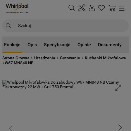
Szukaj
NAJCZĘŚCIEJ SZUKANE
Funkcje
Opis
Specyfikacje
Opinie
Dokumenty
1
.
klimatyzator
Strona Główna
Urządzenia
Gotowanie
Kuchenki Mikrofalowe
2
.
lodówki
W67 MN840 NB
3
.
zmywarka
4
.
pralka
5
.
piekarnik
6
.
płyta indukcyjna
7
.
lodówka do zabudowy
8
.
kuchenka mikrofalowa