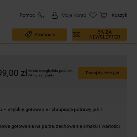
Pomoc
Moje Konto
Koszyk
5% ZA
Promocje
NEWSLETTER
99
,
00
zł
Kwota uwzględnia podatek 
Dodaj do koszyka
VAT oraz rabaty
p – szybkie gotowanie i chrupiące potrawy jak z 
rowe gotowanie na parze, zachowanie smaku i wartości 