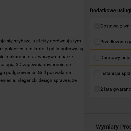
profilujące pliki cookie
).
Dodatkowe usług
Więcej informacji o tym, jak
Spółka
korzysta z plików cookie oraz jak zmienić
Dostawa z wni
preferencje, znajdą Państwo w naszej
Polityce Cookies
. Informacje na temat
aje się szybsze, a efekty dorównują tym
Przedłużona g
przetwarzania danych osobowych
z połączeniu mikrofal i grilla potrawy są
zbieranych za pośrednictwem plików
nie makaronu oraz warzyw na parze,
Darmowy odbió
cookie dostępne są w naszej
Polityce
hnologia 3D zapewnia równomierne
prywatności
.
ego podgrzewania. Grill pozwala na
Instalacja sprz
Klikając przycisk
„AKCEPTUJĘ WSZYSTKIE
nienia. Elegancki design sprawia, że
PLIKI COOKIES"
, wyrażają Państwo zgodę
2 lata gwaranc
na instalację wszystkich rodzajów plików
cookie oraz na udostępnianie Państwa
danych podmiotom trzecim w wyżej
wymienionych celach.
Wymiary Pro
Klikając
„USTAWIENIA PLIKÓW COOKIES"
,