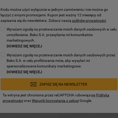
Kodu można użyć wyłącznie w jednym zamówieniu i nie można go
łączyć z innymi promocjami. Kupon jest ważny 12 miesięcy od
zapisania się do newslettera. Zobacz naszą
politykę prywatności
.
Wyrażam zgodę na przetwarzanie moich danych osobowych w celu
umożliwienia. Beko S.A. przesyłania mi komunikatów
ry – szybciej i
marketingowych.
DOWIEDZ SIĘ WIĘCEJ
Wyrażam zgodę na przetwarzanie moich danych osobowych przez
ą doprowadza wodę do
Beko S.A. w celu profilowania mnie, aby wysyłać mi
ie, wykorzystując naturalną
spersonalizowane komunikaty marketingowe.
intuicyjne, a delikatny
DOWIEDZ SIĘ WIĘCEJ
aw sprawia, ze zachowują
yczność.
ZAPISZ SIĘ NA NEWSLETTER
y gotowania w bardzo
Ta witryna jest chroniona przez reCAPTCHA i obowiązują
Polityka
prywatności
oraz
Warunki korzystania z usługi
Google.