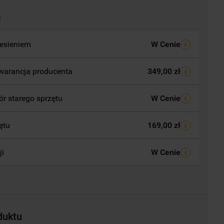
i
esieniem
W Cenie
warancja producenta
349,00 zł
r starego sprzętu
W Cenie
ętu
169,00 zł
ji
W Cenie
duktu