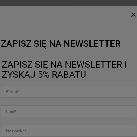
Technologia Crisp z talerzem Cr
Twój sekretny prz
Technologia Crisp to poł
emisji fal 3D, specjalnego ta
które pozwalają uzyskać po
ZAPISZ SIĘ NA NEWSLETTER
tradycyjnego piekarnika, al
dostępnym jedynie w kuche
Zastosowanie mikrofal prz
ZAPISZ SIĘ NA NEWSLETTER I
szybkie przygotowanie jedz
ferrytu nie nagrzewa się p
ZYSKAJ 5% RABATU.
uniknąć rozgotowania jedze
idealnie chrupiącą skórkę.