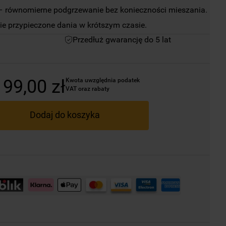
– równomierne podgrzewanie bez konieczności mieszania.
jnie przypieczone dania w krótszym czasie.
Przedłuż gwarancję do 5 lat
199
,
00
zł
Kwota uwzględnia podatek 
VAT oraz rabaty
Dodaj do koszyka