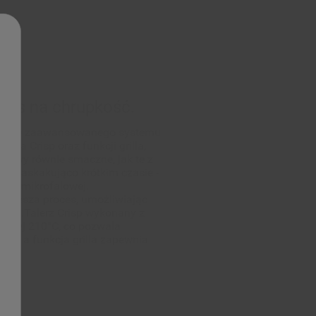
isp.
epis na chrupkość.
ączenie zaawansowanego systemu
lerza Crisp oraz funkcji grilla,
trawy równie smaczne, jak te z
e w zaskakująco krótkim czasie -
nce mikrofalowej.
yspiesza proces, umożliwiając
enia.Talerz Crisp wykonany z
owyżej 210°C, co pozwala
nia, a funkcja grilla zapewnia