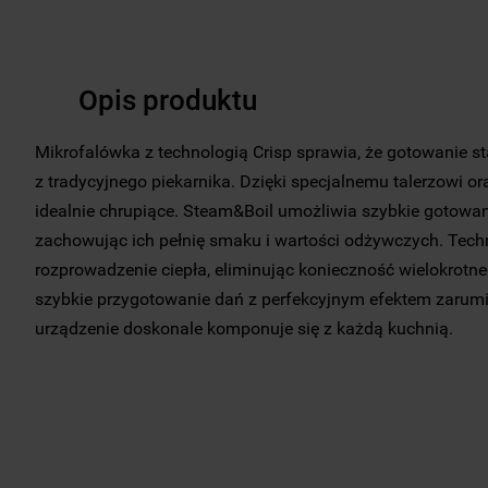
Opis produktu
Mikrofalówka z technologią Crisp sprawia, że gotowanie st
z tradycyjnego piekarnika. Dzięki specjalnemu talerzowi ora
idealnie chrupiące. Steam&Boil umożliwia szybkie gotowa
zachowując ich pełnię smaku i wartości odżywczych. Tec
rozprowadzenie ciepła, eliminując konieczność wielokrotn
szybkie przygotowanie dań z perfekcyjnym efektem zarumie
urządzenie doskonale komponuje się z każdą kuchnią.