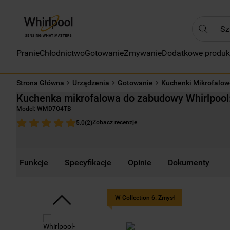
Szukaj
Pranie
Chłodnictwo
Gotowanie
Zmywanie
Dodatkowe produk
NAJC
1
.
Strona Główna
Urządzenia
Gotowanie
Kuchenki Mikrofalow
2
.
Kuchenka mikrofalowa do zabudowy Whirlpool
3
.
Model:
WMD7O4TB
4
.
Zobacz recenzje
5.0
(
2
)
5
.
6
.
Funkcje
Specyfikacje
Opinie
Dokumenty
7
.
8
.
W Collection 6. Zmysł
9
.
10
.