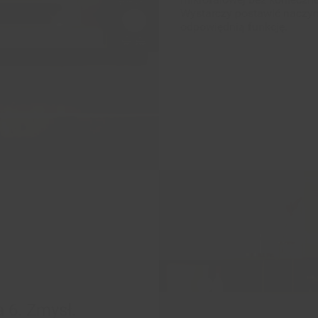
a 6. Zmysł.
 wielu automatycznych
Zmysłu w trzech łatwych
 automatycznie dostosuje
ania, temperatura i poziom