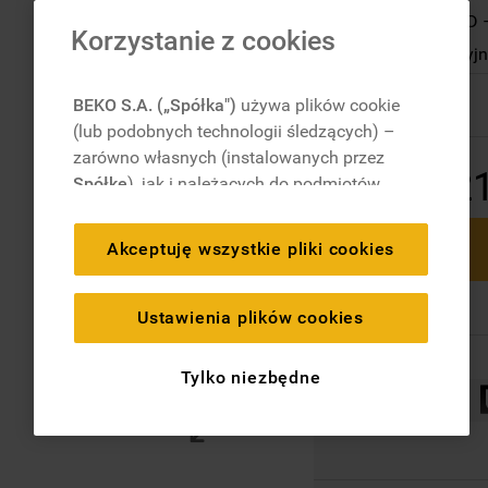
Technologia 3D 
Korzystanie z cookies
Grill – perfekcy
Dostępny
BEKO S.A. („Spółka")
używa plików cookie
(lub podobnych technologii śledzących) –
zarówno własnych (instalowanych przez
2
Spółkę
), jak i należących do podmiotów
trzecich. Działania te mają na celu:
zapewnienie prawidłowego
Akceptuję wszystkie pliki cookies
funkcjonowania strony, poprawę komfortu
oraz personalizację przeglądania
(
techniczne pliki cookie
), cele statystyczne
Ustawienia plików cookies
i rozróżnianie użytkowników (
analityczne
pliki cookie
), a także wyświetlanie reklam
Tylko niezbędne
dostosowanych do zainteresowań
użytkownika – również w serwisach
zewnętrznych i na platformach
społecznościowych (
marketingowe i