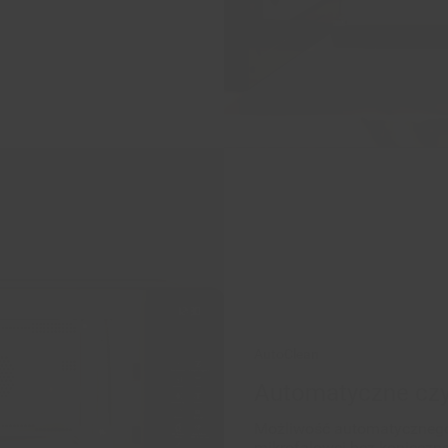
AutoClean
Automatyczne czy
Możliwość automatycznego
mikrofalowej bez konieczn
Wystarczy postawić naczyn
odpowiędnią funkcję.