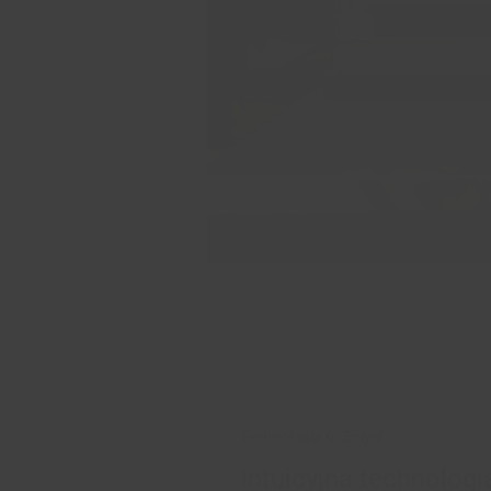
Technologia 6. Zmysł
Intuicyjna technologi
Wystarczy, że wybierzesz jeden
przepisów i uruchomisz Menu 6.
krokach. Kuchenka mikrofalowa
parametry, takie jak czas gotow