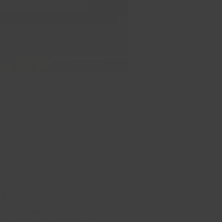
szczenie.
 czyszczenia kuchenki
ości stosowania detergentów.
ie z wodą i uruchomić