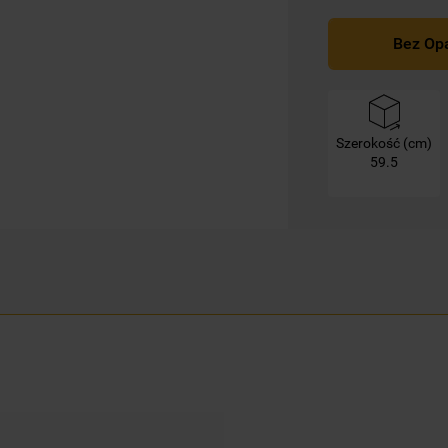
mogą Państwo samodzielnie zarządzać
swoimi preferencjami.
Bez Op
Kliknięcie przycisku
„TYLKO NIEZBĘDNE"
spowoduje zachowanie ustawień
domyślnych, co oznacza, że używane będą
Szerokość (cm)
wyłącznie techniczne pliki cookie,
59.5
niezbędne do działania strony.