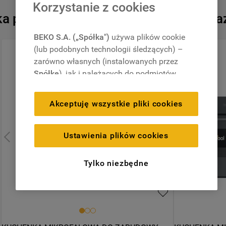
Termoobieg, Tech
Korzystanie z cookies
 podobnych produktów, które są tera
BEKO S.A. („Spółka")
używa plików cookie
(lub podobnych technologii śledzących) –
Niedostępny onlin
zarówno własnych (instalowanych przez
Spółkę
), jak i należących do podmiotów
trzecich. Działania te mają na celu:
Przepraszamy, akt
zapewnienie prawidłowego
Akceptuję wszystkie pliki cookies
funkcjonowania strony, poprawę komfortu
oraz personalizację przeglądania
(
techniczne pliki cookie
), cele statystyczne
Ustawienia plików cookies
Dodatkowe usług
i rozróżnianie użytkowników (
analityczne
pliki cookie
), a także wyświetlanie reklam
Tylko niezbędne
Darmowy odbió
dostosowanych do zainteresowań
użytkownika – również w serwisach
Dostawa z wni
zewnętrznych i na platformach
społecznościowych (
marketingowe i
profilujące pliki cookie
).
Przedłużona g