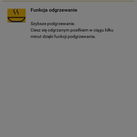
Kliknięcie przycisku
„TYLKO NIEZBĘDNE"
Funkcja odgrzewanie
spowoduje zachowanie ustawień
domyślnych, co oznacza, że używane będą
Szybsze podgrzewanie.
wyłącznie techniczne pliki cookie,
Ciesz się odgrzanym posiłkiem w ciągu kilku
niezbędne do działania strony.
minut dzięki funkcji podgrzewania.