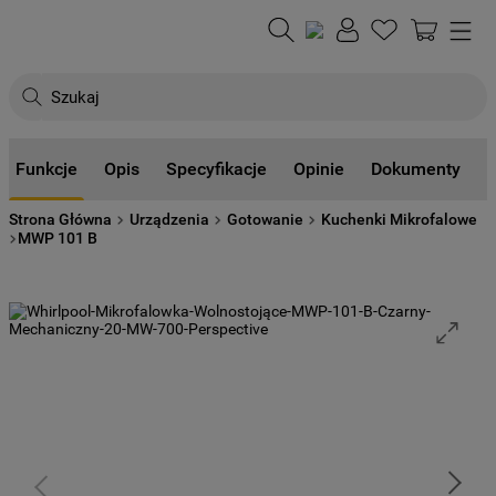
Szukaj
NAJCZĘŚCIEJ SZUKANE
Funkcje
Opis
Specyfikacje
Opinie
Dokumenty
1
.
klimatyzator
Strona Główna
Urządzenia
Gotowanie
Kuchenki Mikrofalowe
2
.
lodówki
MWP 101 B
3
.
zmywarka
4
.
pralka
5
.
piekarnik
6
.
płyta indukcyjna
7
.
lodówka do zabudowy
8
.
kuchenka mikrofalowa