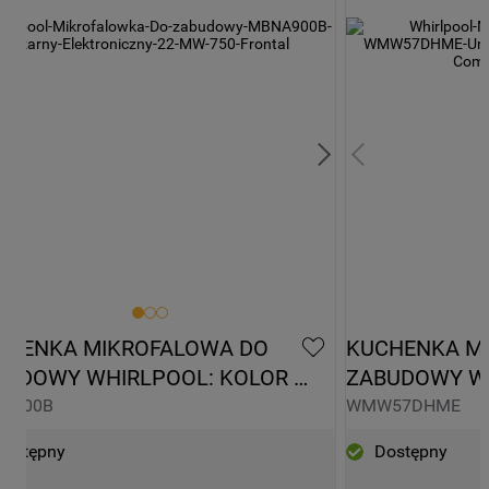
CHENKA MIKROFALOWA DO 
KUCHENKA MI
BUDOWY WHIRLPOOL: KOLOR 
ZABUDOWY WH
ARNY - MBNA900B
WMW57DHME
A900B
WMW57DHME
Dostępny
Dostępny