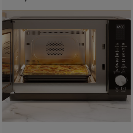
zbieranych za pośrednictwem plików
cookie dostępne są w naszej
Polityce
prywatności
.
Klikając przycisk
„AKCEPTUJĘ
WSZYSTKIE PLIKI COOKIES"
, wyrażają
Państwo zgodę na instalację wszystkich
rodzajów plików cookie oraz na
udostępnianie Państwa danych
podmiotom trzecim w wyżej wymienionych
celach.
Klikając
„USTAWIENIA PLIKÓW COOKIES"
,
mogą Państwo samodzielnie zarządzać
swoimi preferencjami.
Kliknięcie przycisku
„TYLKO NIEZBĘDNE"
spowoduje zachowanie ustawień
domyślnych, co oznacza, że używane będą