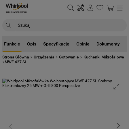
Szukaj
NAJCZĘŚCIEJ SZUKANE
Funkcje
Opis
Specyfikacje
Opinie
Dokumenty
1
.
klimatyzator
Strona Główna
Urządzenia
Gotowanie
Kuchenki Mikrofalowe
2
.
lodówki
MWF 427 SL
3
.
zmywarka
4
.
pralka
5
.
piekarnik
6
.
płyta indukcyjna
7
.
lodówka do zabudowy
8
.
kuchenka mikrofalowa