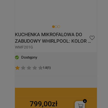
KUCHENKA MIKROFALOWA DO 
ZABUDOWY WHIRLPOOL: KOLOR 
STAL NIERDZEWNA - WMF201G
WMF201G
Dostępny
1.0
(
1
)
799,00zł