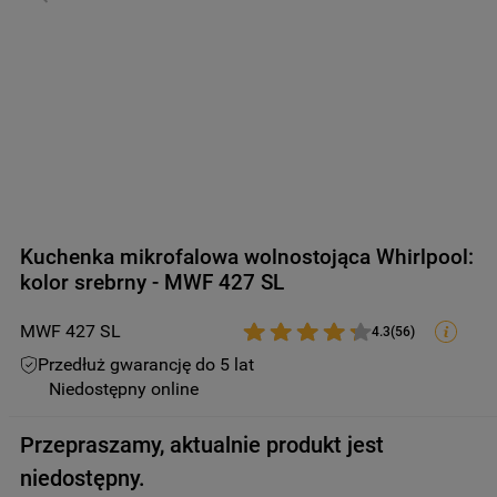
9
.
suszarka
10
.
zamrażarka
Kuchenka mikrofalowa wolnostojąca Whirlpool:
kolor srebrny - MWF 427 SL
MWF 427 SL
4.3
(
56
)
Przedłuż gwarancję do 5 lat
Niedostępny online
Przepraszamy, aktualnie produkt jest
niedostępny.