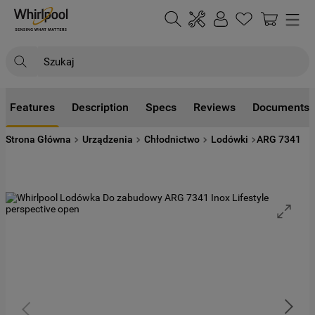
Szukaj
NAJCZĘŚCIEJ SZUKANE
Features
Description
Specs
Reviews
Documents
1
.
klimatyzator
Strona Główna
Urządzenia
Chłodnictwo
Lodówki
ARG 7341
2
.
lodówki
3
.
zmywarka
4
.
pralka
5
.
piekarnik
6
.
płyta indukcyjna
7
.
lodówka do zabudowy
8
.
kuchenka mikrofalowa