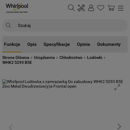
Szukaj
NAJCZĘŚCIEJ SZUKANE
Funkcje
Opis
Specyfikacje
Opinie
Dokumenty
1
.
klimatyzator
Strona Główna
Urządzenia
Chłodnictwo
Lodówki
2
.
lodówki
WHK2 5293 B5E
3
.
zmywarka
4
.
pralka
5
.
piekarnik
6
.
płyta indukcyjna
7
.
lodówka do zabudowy
8
.
kuchenka mikrofalowa