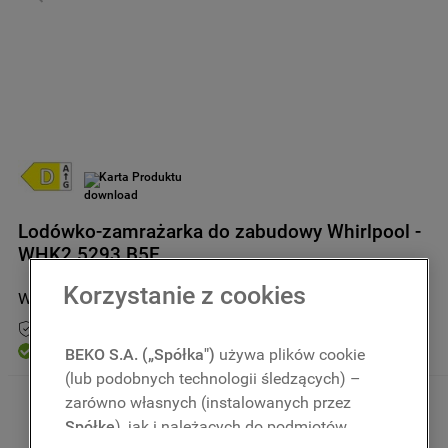
9
.
zamrażarka
10
.
suszarka
Karta Produktu
Lodówko-zamrażarka do zabudowy Whirlpool -
WHK2 5293 B5E
Korzystanie z cookies
WHK2 5293 B5E
Przedłuż gwarancję do 5 lat
Dostępny
BEKO S.A. („Spółka")
używa plików cookie
(lub podobnych technologii śledzących) –
zarówno własnych (instalowanych przez
2699
,
00
zł
Kwota uwzględnia podatek VAT 
Spółkę
), jak i należących do podmiotów
oraz rabaty