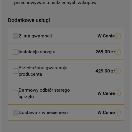
przechowywania codziennych zakupów
cookie dostępne są w naszej
Polityce
prywatności
.
Dodatkowe usługi
Klikając przycisk
„AKCEPTUJĘ
WSZYSTKIE PLIKI COOKIES"
, wyrażają
2 lata gwarancji
W Cenie
Państwo zgodę na instalację wszystkich
rodzajów plików cookie oraz na
Instalacja sprzętu
269,00 zł
udostępnianie Państwa danych
podmiotom trzecim w wyżej wymienionych
celach.
Przedłużona gwarancja
429,00 zł
producenta
Klikając
„USTAWIENIA PLIKÓW COOKIES"
,
mogą Państwo samodzielnie zarządzać
Darmowy odbiór starego
W Cenie
swoimi preferencjami.
sprzętu
Kliknięcie przycisku
„TYLKO NIEZBĘDNE"
Dostawa z wniesieniem
W Cenie
spowoduje zachowanie ustawień
domyślnych, co oznacza, że używane będą
wyłącznie techniczne pliki cookie,