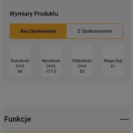
niezbędne do działania strony.
Wymiary Produktu
Bez Opakowania
Z Opakowaniem
Szerokość
Wysokość
Głębokość
Waga (kg)
(cm)
(cm)
(cm)
61
54
177.5
55
Funkcje