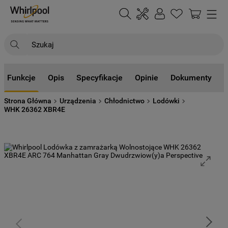
Szukaj
NAJCZĘŚCIEJ SZUKANE
Funkcje
Opis
Specyfikacje
Opinie
Dokumenty
1
.
klimatyzator
Strona Główna
Urządzenia
Chłodnictwo
Lodówki
2
.
lodówki
WHK 26362 XBR4E
3
.
zmywarka
4
.
pralka
5
.
piekarnik
6
.
płyta indukcyjna
7
.
lodówka do zabudowy
8
.
kuchenka mikrofalowa