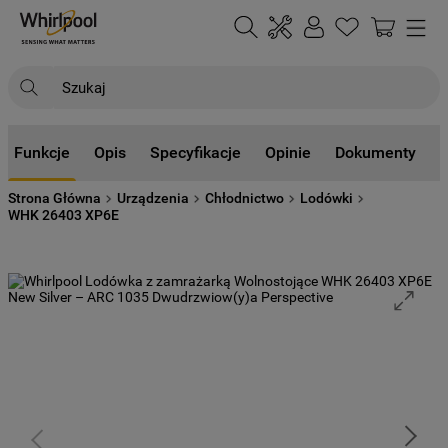
Szukaj
NAJCZĘŚCIEJ SZUKANE
Funkcje
Opis
Specyfikacje
Opinie
Dokumenty
1
.
klimatyzator
Strona Główna
Urządzenia
Chłodnictwo
Lodówki
2
.
lodówki
WHK 26403 XP6E
3
.
zmywarka
4
.
pralka
5
.
piekarnik
6
.
płyta indukcyjna
7
.
lodówka do zabudowy
8
.
kuchenka mikrofalowa