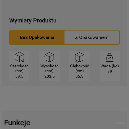
domyślnych, co oznacza, że używane będą
wyłącznie techniczne pliki cookie,
niezbędne do działania strony.
Wymiary Produktu
Bez Opakowania
Z Opakowaniem
Szerokość
Wysokość
Głębokość
Waga (kg)
(cm)
(cm)
(cm)
79
59.5
203.5
66.3
Funkcje