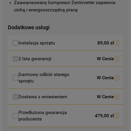
Zaawansowany kompresor ZenInverter zapewnia 
zbieranych za pośrednictwem plików
cichą i energooszczędną pracę
cookie dostępne są w naszej
Polityce
prywatności
.
Dodatkowe usługi
Klikając przycisk
„AKCEPTUJĘ
WSZYSTKIE PLIKI COOKIES"
, wyrażają
Instalacja sprzętu
89,00 zł
Państwo zgodę na instalację wszystkich
rodzajów plików cookie oraz na
2 lata gwarancji
W Cenie
udostępnianie Państwa danych
podmiotom trzecim w wyżej wymienionych
Darmowy odbiór starego
celach.
W Cenie
sprzętu
Klikając
„USTAWIENIA PLIKÓW COOKIES"
,
mogą Państwo samodzielnie zarządzać
Dostawa z wniesieniem
W Cenie
swoimi preferencjami.
Przedłużona gwarancja
479,00 zł
Kliknięcie przycisku
„TYLKO NIEZBĘDNE"
producenta
spowoduje zachowanie ustawień