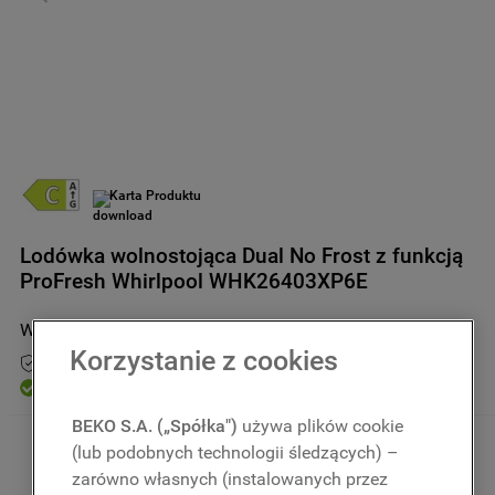
9
.
zamrażarka
10
.
suszarka
Karta Produktu
Lodówka wolnostojąca Dual No Frost z funkcją
ProFresh Whirlpool WHK26403XP6E
WHK 26403 XP6E
Korzystanie z cookies
Przedłuż gwarancję do 5 lat
Dostępny
BEKO S.A. („Spółka")
używa plików cookie
(lub podobnych technologii śledzących) –
3199
,
00
zł
Kwota uwzględnia podatek VAT 
oraz rabaty
zarówno własnych (instalowanych przez