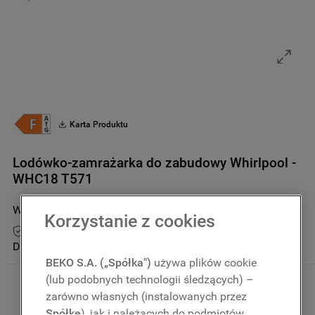
9
.
zamrażarka
10
.
suszarka
Karta Produktu
Lodówko-zamrażarka do zabudowy Whirlpool -
WHC18 T571
WHC18 T571
2.3
(
4
)
Korzystanie z cookies
Przedłuż gwarancję do 5 lat
Dostępny tylko u partnerów
BEKO S.A. („Spółka")
używa plików cookie
(lub podobnych technologii śledzących) –
zarówno własnych (instalowanych przez
Spółkę
), jak i należących do podmiotów