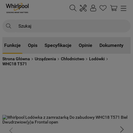
Szukaj
NAJCZĘŚCIEJ SZUKANE
Funkcje
Opis
Specyfikacje
Opinie
Dokumenty
1
.
klimatyzator
Strona Główna
Urządzenia
Chłodnictwo
Lodówki
2
.
lodówki
WHC18 T571
3
.
zmywarka
4
.
pralka
5
.
piekarnik
6
.
płyta indukcyjna
7
.
lodówka do zabudowy
8
.
kuchenka mikrofalowa