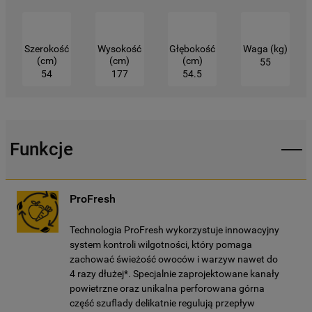
zbieranych za pośrednictwem plików
cookie dostępne są w naszej
Polityce
prywatności
.
Szerokość
Wysokość
Głębokość
Waga (kg)
(cm)
(cm)
(cm)
55
Klikając przycisk
„AKCEPTUJĘ
54
177
54.5
WSZYSTKIE PLIKI COOKIES"
, wyrażają
Państwo zgodę na instalację wszystkich
rodzajów plików cookie oraz na
udostępnianie Państwa danych
Funkcje
podmiotom trzecim w wyżej wymienionych
celach.
ProFresh
Klikając
„USTAWIENIA PLIKÓW COOKIES"
,
mogą Państwo samodzielnie zarządzać
Technologia ProFresh wykorzystuje innowacyjny
swoimi preferencjami.
system kontroli wilgotności, który pomaga
zachować świeżość owoców i warzyw nawet do
Kliknięcie przycisku
„TYLKO NIEZBĘDNE"
4 razy dłużej*. Specjalnie zaprojektowane kanały
spowoduje zachowanie ustawień
powietrzne oraz unikalna perforowana górna
część szuflady delikatnie regulują przepływ
domyślnych, co oznacza, że używane będą