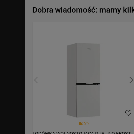
Dobra wiadomość: mamy kilka
LODÓWKA WOLNOSTOJĄCA DUAL NO FROST 