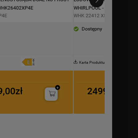
WHK26402XP4E
WHIRLPOOL - WHK 22412 X
P4E
WHK 22412 X5EA
Dostępny
Karta Produktu
9,00zł
2499,00zł