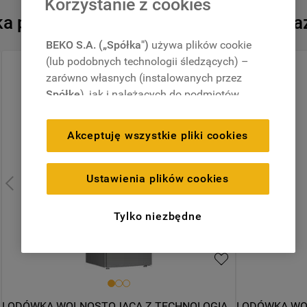
Korzystanie z cookies
 podobnych produktów, które są tera
Dostępny tylko u part
BEKO S.A. („Spółka")
używa plików cookie
(lub podobnych technologii śledzących) –
zarówno własnych (instalowanych przez
Spółkę
), jak i należących do podmiotów
Wymiary Pro
trzecich. Działania te mają na celu:
zapewnienie prawidłowego
Akceptuję wszystkie pliki cookies
funkcjonowania strony, poprawę komfortu
Bez Op
oraz personalizację przeglądania
(
techniczne pliki cookie
), cele statystyczne
Ustawienia plików cookies
i rozróżnianie użytkowników (
analityczne
pliki cookie
), a także wyświetlanie reklam
Szerokość (cm)
Tylko niezbędne
dostosowanych do zainteresowań
59.6
użytkownika – również w serwisach
zewnętrznych i na platformach
społecznościowych (
marketingowe i
P
profilujące pliki cookie
).
LODÓWKA WOLNOSTOJĄCA Z TECHNOLOGIĄ 
LODÓWKA WO