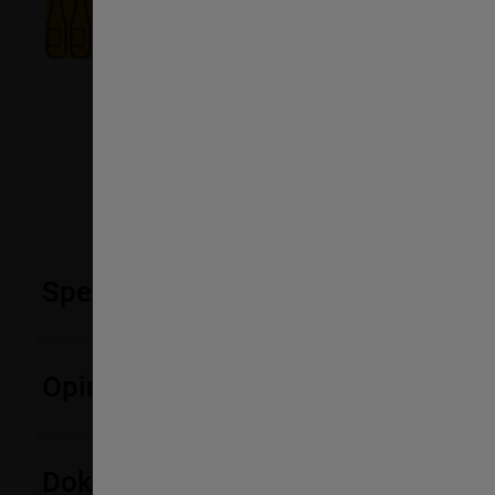
Półka na butelki
Bezpieczne przechowywanie.
Lodówka Whirlpool dzięki specjalnej półce – balkonikow
przechowywania butelek.
Specyfikacje
Opinie
Dokumentacja techniczna i bezpie