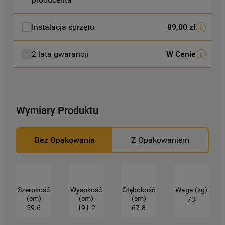
Klikając przycisk
„AKCEPTUJĘ
WSZYSTKIE PLIKI COOKIES"
, wyrażają
Instalacja sprzętu
89,00 zł
Państwo zgodę na instalację wszystkich
rodzajów plików cookie oraz na
2 lata gwarancji
W Cenie
udostępnianie Państwa danych
podmiotom trzecim w wyżej wymienionych
celach.
Wymiary Produktu
Klikając
„USTAWIENIA PLIKÓW COOKIES"
,
mogą Państwo samodzielnie zarządzać
swoimi preferencjami.
Bez Opakowania
Z Opakowaniem
Kliknięcie przycisku
„TYLKO NIEZBĘDNE"
spowoduje zachowanie ustawień
domyślnych, co oznacza, że używane będą
Szerokość
Wysokość
Głębokość
Waga (kg)
wyłącznie techniczne pliki cookie,
(cm)
(cm)
(cm)
73
niezbędne do działania strony.
59.6
191.2
67.8