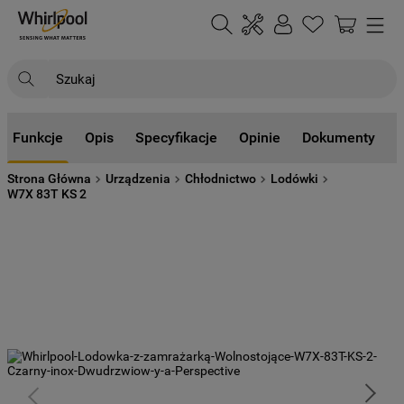
Szukaj
NAJCZĘŚCIEJ SZUKANE
Funkcje
Opis
Specyfikacje
Opinie
Dokumenty
1
.
klimatyzator
Strona Główna
Urządzenia
Chłodnictwo
Lodówki
2
.
lodówki
W7X 83T KS 2
3
.
zmywarka
4
.
pralka
5
.
piekarnik
6
.
płyta indukcyjna
7
.
lodówka do zabudowy
8
.
kuchenka mikrofalowa