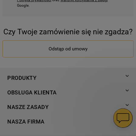
Polityka prywatności
oraz
Warunki korzystania z usługi
Google.
Czy Twoje zamówienie się nie zgadza?
Odstąp od umowy
PRODUKTY
Pranie
OBSŁUGA KLIENTA
Chłodnictwo
Wsparcie
Gotowanie
NASZE ZASADY
Napisz do nas
Zmywanie
Informacja o plikach cookies
Gwarancja
NASZA FIRMA
Dodatkowe produkty
Polityka prywatności
Znajdź serwis
Wyjątkowe kolekcje
Dostawa
Kodeks Postępowania