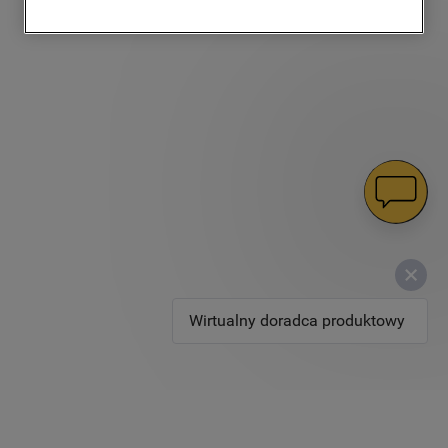
użytkownika – również w serwisach
zewnętrznych i na platformach
społecznościowych (
marketingowe i
profilujące pliki cookie
).
Więcej informacji o tym, jak
Spółka
korzysta z plików cookie oraz jak zmienić
preferencje, znajdą Państwo w naszej
Polityce Cookies
. Informacje na temat
przetwarzania danych osobowych
zbieranych za pośrednictwem plików
cookie dostępne są w naszej
Polityce
prywatności
.
Wirtualny doradca produktowy
Klikając przycisk
„AKCEPTUJĘ
WSZYSTKIE PLIKI COOKIES"
, wyrażają
Państwo zgodę na instalację wszystkich
rodzajów plików cookie oraz na