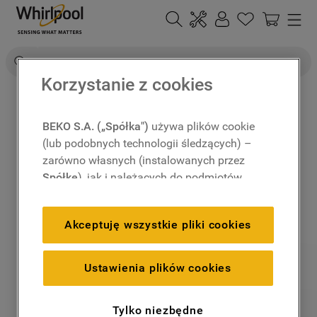
Szukaj
Korzystanie z cookies
BEKO S.A. („Spółka")
używa plików cookie
(lub podobnych technologii śledzących) –
zarówno własnych (instalowanych przez
Spółkę
), jak i należących do podmiotów
trzecich. Działania te mają na celu:
zapewnienie prawidłowego
Akceptuję wszystkie pliki cookies
funkcjonowania strony, poprawę komfortu
oraz personalizację przeglądania
(
techniczne pliki cookie
), cele statystyczne
Ustawienia plików cookies
i rozróżnianie użytkowników (
analityczne
pliki cookie
), a także wyświetlanie reklam
Tylko niezbędne
dostosowanych do zainteresowań