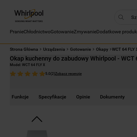
Szukaj
Pranie
Chłodnictwo
Gotowanie
Zmywanie
Dodatkowe produk
NAJC
1
.
Strona Główna
Urządzenia
Gotowanie
Okapy
WCT 64 FLY 
2
.
Okap kuchenny do zabudowy Whirlpool - WCT 
3
.
Model:
WCT 64 FLY X
4
.
Zobacz recenzje
5.0
(
2
)
5
.
6
.
Funkcje
Specyfikacje
Opinie
Dokumenty
7
.
8
.
9
.
10
.