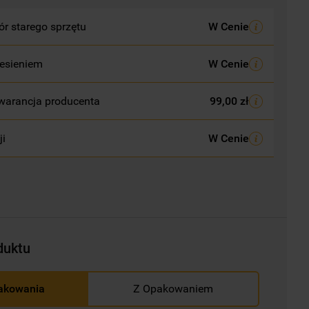
r starego sprzętu
W Cenie
esieniem
W Cenie
warancja producenta
99,00 zł
ji
W Cenie
duktu
akowania
Z Opakowaniem