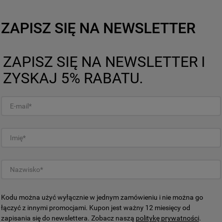
Idealne dopasowanie.
zultaty, zmniejszając koszty
Ten okap do zabudowy 
pasować do zabudowy 
ZAPISZ SIĘ NA NEWSLETTER
ZAPISZ SIĘ NA NEWSLETTER I
więcej
ZYSKAJ 5% RABATU.
czeństwa
Kodu można użyć wyłącznie w jednym zamówieniu i nie można go
łączyć z innymi promocjami. Kupon jest ważny 12 miesięcy od
zapisania się do newslettera. Zobacz naszą
politykę prywatności
.