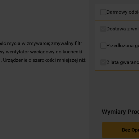
Darmowy odbió
Więcej informacji o tym, jak
Spółka
korzysta z plików cookie oraz jak zmienić
preferencje, znajdą Państwo w naszej
Dostawa z wni
Polityce Cookies
. Informacje na temat
przetwarzania danych osobowych
ść mycia w zmywarce; zmywalny filtr
Przedłużona g
zbieranych za pośrednictwem plików
owy wentylator wyciągowy do kuchenki
cookie dostępne są w naszej
Polityce
 Urządzenie o szerokości mniejszej niż
2 lata gwaranc
prywatności
.
Klikając przycisk
„AKCEPTUJĘ WSZYSTKIE
PLIKI COOKIES"
, wyrażają Państwo zgodę
na instalację wszystkich rodzajów plików
cookie oraz na udostępnianie Państwa
danych podmiotom trzecim w wyżej
Wymiary Pro
wymienionych celach.
Bez Op
Klikając
„USTAWIENIA PLIKÓW COOKIES"
,
mogą Państwo samodzielnie zarządzać