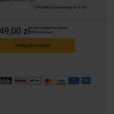
Przedłuż gwarancję do 5 lat
49
,
00
zł
Kwota uwzględnia podatek 
VAT oraz rabaty
Dodaj do koszyka
i