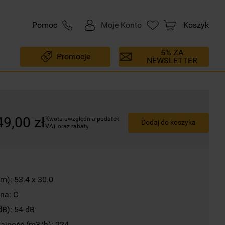
Pomoc
Moje Konto
Koszyk
5% ZA
Promocje
NEWSLETTER
49
,
00
zł
Kwota uwzględnia podatek 
Dodaj do koszyka
VAT oraz rabaty
m): 53.4 x 30.0
na: C
dB): 54 dB
jność (m3/h): 224