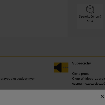
swoimi preferencjami.
Szerokość (cm)
Kliknięcie przycisku
„TYLKO NIEZBĘDNE"
53.4
spowoduje zachowanie ustawień
domyślnych, co oznacza, że używane będą
wyłącznie techniczne pliki cookie,
niezbędne do działania strony.
Supercichy
.
Cicha praca.
w przypadku tradycyjnych
Okap Whirlpool zaproj
czemu możesz cieszyć 
Do zabudowy