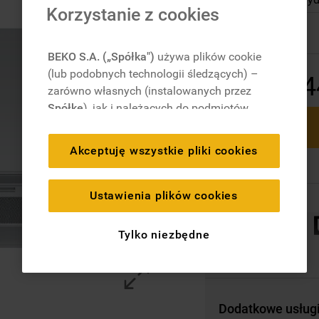
Korzystanie z cookies
Dostępny
BEKO S.A. („Spółka")
używa plików cookie
(lub podobnych technologii śledzących) –
4
zarówno własnych (instalowanych przez
Spółkę
), jak i należących do podmiotów
trzecich. Działania te mają na celu:
zapewnienie prawidłowego
Akceptuję wszystkie pliki cookies
funkcjonowania strony, poprawę komfortu
oraz personalizację przeglądania
(
techniczne pliki cookie
), cele statystyczne
Ustawienia plików cookies
i rozróżnianie użytkowników (
analityczne
pliki cookie
), a także wyświetlanie reklam
Tylko niezbędne
dostosowanych do zainteresowań
użytkownika – również w serwisach
zewnętrznych i na platformach
społecznościowych (
marketingowe i
Dodatkowe usług
profilujące pliki cookie
).