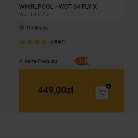
WHIRLPOOL - WCT 64 FLY X
WCT 64 FLY X
Dostępny
5.0
(
2
)
Karta Produktu
449,00zł