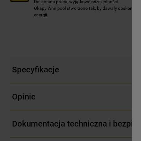
Doskonała praca, wyjątkowe oszczędności.
Okapy Whirlpool stworzono tak, by dawały doskonałe re
energii.
Specyfikacje
Opinie
Dokumentacja techniczna i bezpie