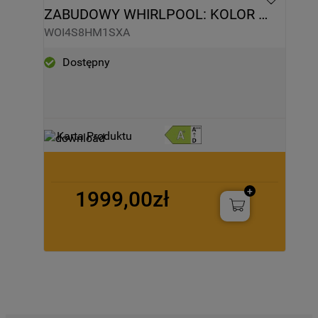
ZABUDOWY WHIRLPOOL: KOLOR 
INOX, SAMOCZYSZCZĄCY - 
WOI4S8HM1SXA
WOI4S8HM1SXA
Dostępny
Karta Produktu
1999,00zł