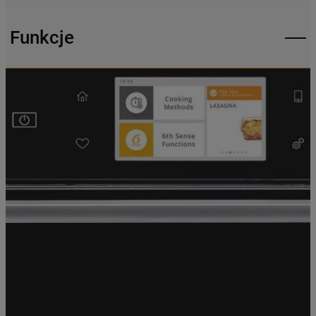
mogą Państwo samodzielnie zarządzać
swoimi preferencjami.
Funkcje
Kliknięcie przycisku
„TYLKO NIEZBĘDNE"
spowoduje zachowanie ustawień
domyślnych, co oznacza, że używane będą
wyłącznie techniczne pliki cookie,
niezbędne do działania strony.