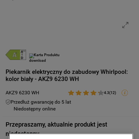
9
.
zamrażarka
10
.
suszarka
Karta Produktu
Piekarnik elektryczny do zabudowy Whirlpool:
kolor biały - AKZ9 6230 WH
AKZ9 6230 WH
4.3
(
12
)
Przedłuż gwarancję do 5 lat
Niedostępny online
Przepraszamy, aktualnie produkt jest
niedostępny.