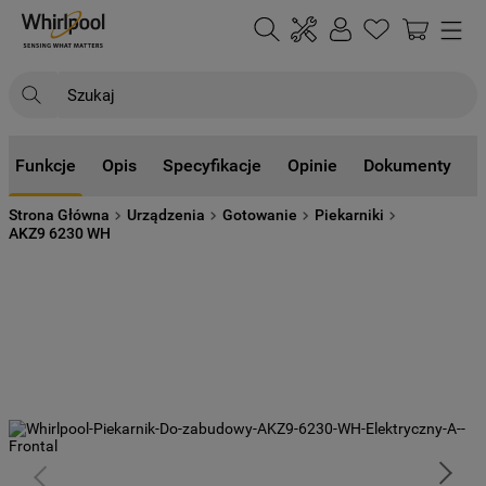
Szukaj
NAJCZĘŚCIEJ SZUKANE
Funkcje
Opis
Specyfikacje
Opinie
Dokumenty
1
.
klimatyzator
Strona Główna
Urządzenia
Gotowanie
Piekarniki
2
.
lodówki
AKZ9 6230 WH
3
.
zmywarka
4
.
pralka
5
.
piekarnik
6
.
płyta indukcyjna
7
.
lodówka do zabudowy
8
.
kuchenka mikrofalowa