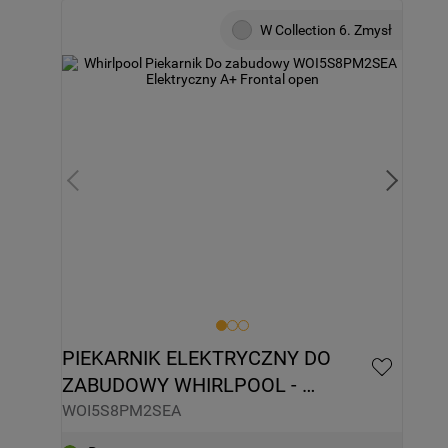
W Collection 6. Zmysł
PIEKARNIK ELEKTRYCZNY DO 
ZABUDOWY WHIRLPOOL - 
WOI5S8PM2SEA
WOI5S8PM2SEA