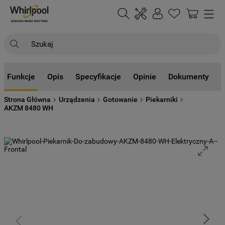
Szukaj
NAJCZĘŚCIEJ SZUKANE
Funkcje
Opis
Specyfikacje
Opinie
Dokumenty
1
.
klimatyzator
Strona Główna
Urządzenia
Gotowanie
Piekarniki
2
.
lodówki
AKZM 8480 WH
3
.
zmywarka
4
.
pralka
5
.
piekarnik
6
.
płyta indukcyjna
7
.
lodówka do zabudowy
8
.
kuchenka mikrofalowa