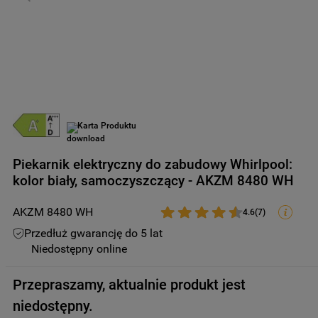
9
.
zamrażarka
10
.
suszarka
Karta Produktu
Piekarnik elektryczny do zabudowy Whirlpool:
kolor biały, samoczyszczący - AKZM 8480 WH
AKZM 8480 WH
4.6
(
7
)
Przedłuż gwarancję do 5 lat
Niedostępny online
Przepraszamy, aktualnie produkt jest
niedostępny.